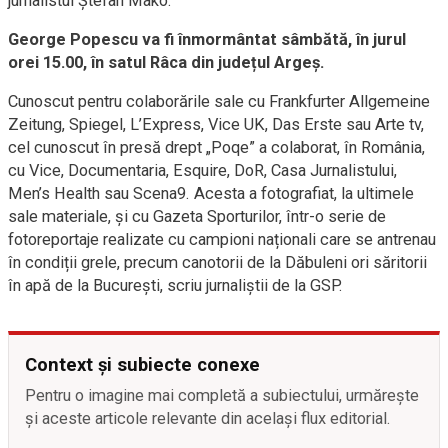
jurnalistul Ștefan Mako.
George Popescu va fi înmormântat sâmbătă, în jurul
orei 15.00, în satul Râca din județul Argeș.
Cunoscut pentru colaborările sale cu Frankfurter Allgemeine
Zeitung, Spiegel, L’Express, Vice UK, Das Erste sau Arte tv,
cel cunoscut în presă drept „Poqe” a colaborat, în România,
cu Vice, Documentaria, Esquire, DoR, Casa Jurnalistului,
Men’s Health sau Scena9. Acesta a fotografiat, la ultimele
sale materiale, și cu Gazeta Sporturilor, într-o serie de
fotoreportaje realizate cu campioni naționali care se antrenau
în condiții grele, precum canotorii de la Dăbuleni ori săritorii
în apă de la București, scriu jurnaliștii de la GSP.
Context și subiecte conexe
Pentru o imagine mai completă a subiectului, urmărește
și aceste articole relevante din același flux editorial.