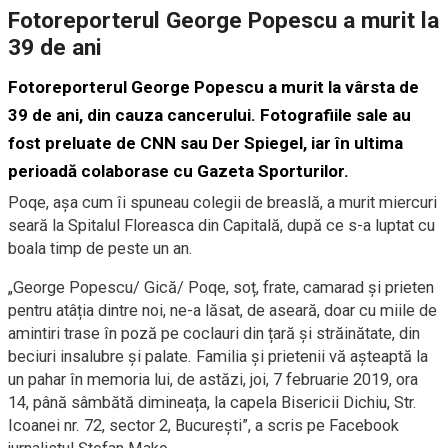
Fotoreporterul George Popescu a murit la
39 de ani
Fotoreporterul George Popescu a murit la vârsta de
39 de ani, din cauza cancerului. Fotografiile sale au
fost preluate de CNN sau Der Spiegel, iar în ultima
perioadă colaborase cu Gazeta Sporturilor.
Poqe, așa cum îi spuneau colegii de breaslă, a murit miercuri
seară la Spitalul Floreasca din Capitală, după ce s-a luptat cu
boala timp de peste un an.
„George Popescu/ Gică/ Poqe, soț, frate, camarad și prieten
pentru atâția dintre noi, ne-a lăsat, de aseară, doar cu miile de
amintiri trase în poză pe coclauri din țară și străinătate, din
beciuri insalubre și palate. Familia și prietenii vă așteaptă la
un pahar în memoria lui, de astăzi, joi, 7 februarie 2019, ora
14, până sâmbătă dimineața, la capela Bisericii Dichiu, Str.
Icoanei nr. 72, sector 2, București”, a scris pe Facebook