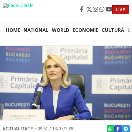
LIVE
HOME
NAȚIONAL
WORLD
ECONOMIE
CULTURĂ
L
ACTUALITATE
09:51 / 13/07/2020
WHATSAPP
FACEBO
TEL