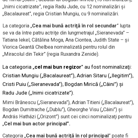
„Inimi cicatrizate”, regia Radu Jude, cu 12 nominalizări şi
„Bacalaureat”, regia Cristian Mungiu, cu 9 nominalizări.
La categoria „
Cea mai bună actriţă în rol secundar
” lupta
se va da între patru actriţe din lungmetrajul „Sieranevada” –
Tatiana Iekel, Cătălina Moga, Ana Ciontea, Judith State – şi
Viorica Geantă Chelbea nominalizată pentru rolul din
„Miracolul din Tekir” (regia Ruxandra Zenide).
La categoria „
cel mai bun regizor
” au fost nominalizaţi:
Cristian Mungiu („Bacalaureat”), Adrian Sitaru („Ilegitim”),
Cristi Puiu („Sieranevada”), Bogdan Mirică („Câini”) şi
Radu Jude („Inimi cicatrizate”).
Mimi Brănescu („Sieranevada”), Adrian Titieni („Bacalaureat”),
Bogdan Dumitrache („Dublu”), Gheorghe Visu („Câini”) şi
András Hatházi („Orizont”) sunt cei cinci nominalizaţi pentru
„
Cel mai bun actor principal”.
Categoria „
Cea mai bună actriţă în rol principal
” poate fi