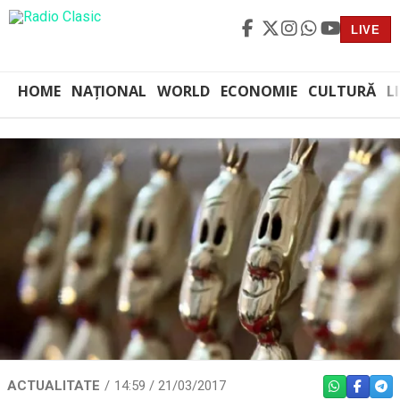
LIVE
HOME
NAȚIONAL
WORLD
ECONOMIE
CULTURĂ
L
ACTUALITATE
14:59 / 21/03/2017
WHATSAPP
FACEBO
TEL