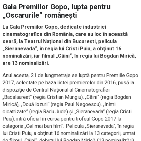
Gala Premiilor Gopo, lupta pentru
„Oscarurile” româneşti
La Gala Premiilor Gopo, dedicate industriei
cinematografice din România, care au loc în această
seară, la Teatrul Naţional din Bucureşti, pelicula
„Sieranevada“, în regia lui Cristi Puiu, a obţinut 16
nominalizări, iar filmul „Câini“, în regia lui Bogdan Mirică,
are 13 nominalizări.
Anul acesta, 21 de lungmetraje se luptă pentru Premiile Gopo
2017, selectate pe baza listei premierelor din 2016, pusă la
dispoziţie de Centrul Naţional al Cinematografiei
„Bacalaureat” (regia Cristian Mungiu), „Câini” (regia Bogdan
Mirică), „Două lozuri“ (regia Paul Negoescu), „Inimi
cicatrizate” (regia Radu Jude) şi „Sieranevada” (regia Cristi
Puiu), intră oficial în cursa pentru trofeul Gopo 2017 la
categoria „Cel mai bun film“. Pelicula „Sieranevada”, în regia
lui Cristi Puiu, a obţinut 16 nominalizări la 13 categorii, urmat
de filmul „Câini“, debutul lui Bogdan Mirică (13 nominalizări),