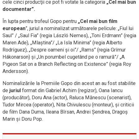
cele cinci producţii ce pot fi votate la categoria
„Cel mai bun
documentar”.
În lupta pentru trofeul Gopo pentru
„Cel mai bun film
european
”, juriul a nominalizat următoarele pelicule: „Fiul lui
Saul” / „Saul Fia” (regia László Nemes), „Toni Erdmann” (regia
Maren Ade), „Mlaştina”/ „La Isla Minima” (regia Alberto
Rodríguez), „Despre oameni şi oi”/ „Rams” (regia Grímur
Hákonarson) şi „Un porumbel cugetând pe o ramură”/ „A
Pigeon Sat on a Branch Reflecting on Existence” (regia Roy
Andersson).
Nominalizările la Premiile Gopo din acest an au fost stabilite
de
juriul
format din Gabriel Achim (regizor), Oana Iancu
(producător), Doru Ana (actor), Raluca Mănescu (scenarist),
Tudor Mircea (operator), Nita Chivulescu (monteur), şi criticii
de film Dana Duma, Ileana Bîrsan, Andrei Şendrea, Dragoş
Marin şi Doru Pop.