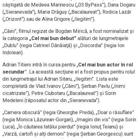
câştigată de Medeea Marinescu („03.ByPass”), Dana Dogaru
(„Sieranevada”), Maria Drăguş („Bacalaureat”), Rodica Lazăr
(„Orizont”) sau de Alina Grigore („Ilegitim”).
„Câini”, filmul regizat de Bogdan Mirică, a fost nominalizat şi
la categoria
„Cel mai bun debut”
alături de lungmetrajele
„Dublu” (regia Catrinel Dănăiaţă) şi „Discordia” (regia Ion
Indolean).
Adrian Titieni intră în cursa pentru „
Cel mai bun actor în rol
secundar
”. La această secţiune el a fost propus pentru rolul
din lungmetrajul lui Adrian Sitaru, „Ilegitim”. Lista este
completată de Vlad Ivanov („Câini”), Şerban Pavlu („Inimi
cicatrizate”), Petre Ciubotaru („Bacalaureat”) şi Sorin
Medeleni (răposatul actor din „Sieranevada”).
„Camera obscură” (regia Gheorghe Preda), „Doar o răsuflare”
(regia Monica Lăzurean-Gorgan), „Imagini din vis” (regia Sorin
Luca), „În căutarea tatălui pierdut” (regia Ionuţ Teianu) şi
„Varză, cartofi şi alţi demoni” (regia Şerban Georgescu) sunt