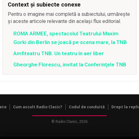
Context și subiecte conexe
Pentru o imagine mai completă a subiectului, urmărește
și aceste articole relevante din același flux editorial.
ROMA ARMEE, spectacolul Teatrului Maxim
Gorki din Berlin se joacă pe scena mare, la TNB
Amfiteatru TNB. Un teatru în aer liber
Gheorghe Florescu, invitat la Conferinţele TNB
tate
Cum ascult Radio Clasic?
Codul de conduită
Drept la repli
© Radio Clasic, 2026