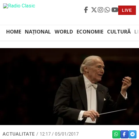
LIVE
HOME
NAȚIONAL
WORLD
ECONOMIE
CULTURĂ
L
ACTUALITATE
12:17 / 05/01/2017
WHATSAPP
FACEBO
TEL