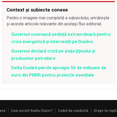
Context și subiecte conexe
Pentru o imagine mai completă a subiectului, urmărește
și aceste articole relevante din același flux editorial.
Guvernul convoacă ședință extraordinară pentru
criza energetică și intervenții pe Dunăre
Guvernul declară criză pe piaţa ţiţeiului şi
produselor petroliere
Delta Dunării pierde aproape 50 de milioane de
euro din PNRR pentru proiecte esențiale
tate
Cum ascult Radio Clasic?
Codul de conduită
Drept la repli