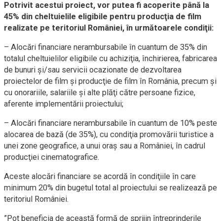
Potrivit acestui proiect, vor putea fi acoperite până la
45% din cheltuielile eligibile pentru producţia de film
realizate pe teritoriul României, în următoarele condiţii:
– Alocări financiare nerambursabile în cuantum de 35% din
totalul cheltuielilor eligibile cu achiziţia, închirierea, fabricarea
de bunuri şi/sau servicii ocazionate de dezvoltarea
proiectelor de film şi producţie de film în România, precum şi
cu onorariile, salariile şi alte plăţi către persoane fizice,
aferente implementării proiectului;
– Alocări financiare nerambursabile în cuantum de 10% peste
alocarea de bază (de 35%), cu condiţia promovării turistice a
unei zone geografice, a unui oraş sau a României, în cadrul
producţiei cinematografice.
Aceste alocări financiare se acordă în condiţiile în care
minimum 20% din bugetul total al proiectului se realizează pe
teritoriul României.
”Pot beneficia de această formă de sprijin întreprinderile