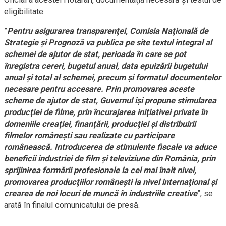
eligibilitate.
”
Pentru asigurarea transparenţei, Comisia Naţională de
Strategie şi Prognoză va publica pe site textul integral al
schemei de ajutor de stat, perioada în care se pot
înregistra cereri, bugetul anual, data epuizării bugetului
anual şi total al schemei, precum şi formatul documentelor
necesare pentru accesare. Prin promovarea aceste
scheme de ajutor de stat, Guvernul îşi propune stimularea
producţiei de filme, prin încurajarea iniţiativei private în
domeniile creaţiei, finanţării, producţiei şi distribuirii
filmelor româneşti sau realizate cu participare
românească. Introducerea de stimulente fiscale va aduce
beneficii industriei de film şi televiziune din România, prin
sprijinirea formării profesionale la cel mai înalt nivel,
promovarea producţiilor româneşti la nivel internaţional şi
crearea de noi locuri de muncă în industriile creative
”, se
arată în finalul comunicatului de presă.