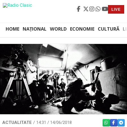
LIVE
HOME
NAȚIONAL
WORLD
ECONOMIE
CULTURĂ
L
ACTUALITATE
14:31 / 14/06/2018
WHATSAPP
FACEBO
TEL