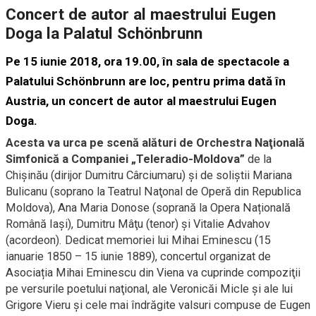
Concert de autor al maestrului Eugen
Doga la Palatul Schönbrunn
Pe 15 iunie 2018, ora 19.00, în sala de spectacole a
Palatului Schönbrunn are loc, pentru prima dată în
Austria, un concert de autor al maestrului Eugen
Doga.
Acesta va urca pe scenă alături de Orchestra Naţională
Simfonică a Companiei „Teleradio-Moldova”
de la
Chişinău (dirijor Dumitru Cârciumaru) şi de soliştii Mariana
Bulicanu (soprano la Teatrul Naţonal de Operă din Republica
Moldova), Ana Maria Donose (soprană la Opera Națională
Română Iași), Dumitru Mâţu (tenor) și Vitalie Advahov
(acordeon). Dedicat memoriei lui Mihai Eminescu (15
ianuarie 1850 – 15 iunie 1889), concertul organizat de
Asociația Mihai Eminescu din Viena va cuprinde compoziţii
pe versurile poetului naţional, ale Veronicăi Micle şi ale lui
Grigore Vieru şi cele mai îndrăgite valsuri compuse de Eugen