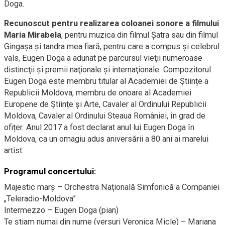
Doga.
Recunoscut pentru realizarea coloanei sonore a filmului
Maria Mirabela
, pentru muzica din filmul Şatra sau din filmul
Gingaşa şi tandra mea fiară, pentru care a compus şi celebrul
vals, Eugen Doga a adunat pe parcursul vieţii numeroase
distincţii şi premii naţionale şi internaţionale. Compozitorul
Eugen Doga este membru titular al Academiei de Științe a
Republicii Moldova, membru de onoare al Academiei
Europene de Științe și Arte, Cavaler al Ordinului Republicii
Moldova, Cavaler al Ordinului Steaua României, în grad de
ofițer. Anul 2017 a fost declarat anul lui Eugen Doga în
Moldova, ca un omagiu adus aniversării a 80 ani ai marelui
artist.
Programul concertului:
Majestic marș – Orchestra Naţională Simfonică a Companiei
„Teleradio-Moldova”
Intermezzo – Eugen Doga (pian)
Te ştiam numai din nume (versuri Veronica Micle) – Mariana