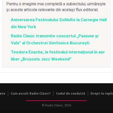
Pentru o imagine mai completă a subiectului, urmărește
și aceste articole relevante din același flux editorial.
Aniversarea Festivalului SoNoRo la Carnegie Hall
din New York
Radio Clasic transmite concertul „Pasiune și
Vals” al Orchestrei Simfonice București
Teodora Enache, la festivalul internațional în aer
liber „Brussels Jazz Weekend”
tate
Cum ascult Radio Clasic?
Codul de conduită
Drept la repli
© Radio Clasic, 2026