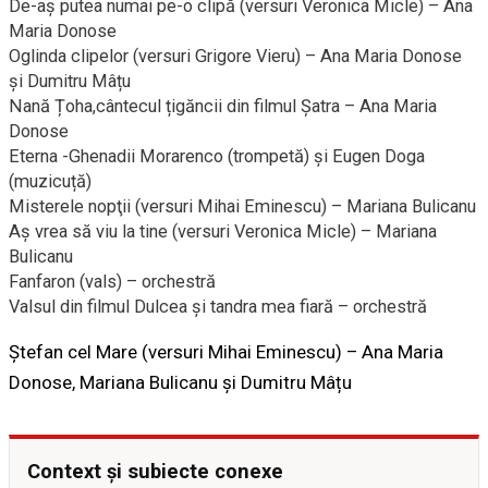
De-aş putea numai pe-o clipă (versuri Veronica Micle) – Ana
Maria Donose
Oglinda clipelor (versuri Grigore Vieru) – Ana Maria Donose
şi Dumitru Mâțu
Nană Țoha,cântecul țigăncii din filmul Șatra – Ana Maria
Donose
Eterna -Ghenadii Morarenco (trompetă) și Eugen Doga
(muzicuță)
Misterele nopţii (versuri Mihai Eminescu) – Mariana Bulicanu
Aş vrea să viu la tine (versuri Veronica Micle) – Mariana
Bulicanu
Fanfaron (vals) – orchestră
Valsul din filmul Dulcea şi tandra mea fiară – orchestră
Ştefan cel Mare (versuri Mihai Eminescu) – Ana Maria
Donose, Mariana Bulicanu şi Dumitru Mâțu
Context și subiecte conexe