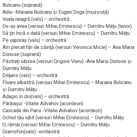
Bulicanu (soprană)
Adio -Mariana Bulicanu şi Eugen Doga (muzicuță)
Vuala neagră (vals) – orchestră
De-aş avea (versuri Mihai Eminescu) – Dumitru Mâțu (tenor)
Să ţin încă o dată (versuri Mihai Eminescu) – Dumitru Mâțu
Pe vaporaş (vals) – orchestră
Am plecat făr-de căinţă (versuri Veronica Micle) – Ana Maria
Donose (soprană)
Păstraţi iubirea (versuri Grigore Vieru) -Ana Maria Donose și
Dumitru Mâțu
Dilijans (vals) – orchestră
Floare albastră (versuri Mihai Eminescu) – Mariana Bulicanu
și Dumitru Mâțu
Adagio în doi(vals) – orchestră
Pârâiaşul -Vitalie Advahov (acordeon)
Cascada din Paris -Vitalie Advahov (acordeon)
Ochiul tău iubit (versuri Mihai Eminescu) – Dumitru Mâțu
O, rămâi (versuri Mihai Eminescu) – Dumitru Mâțu
Gramofon(vals) -orchestră