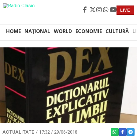
LIVE
HOME
NAȚIONAL
WORLD
ECONOMIE
CULTURĂ
L
ACTUALITATE
17:32 / 29/06/2018
WHATSAPP
FACEBO
TEL