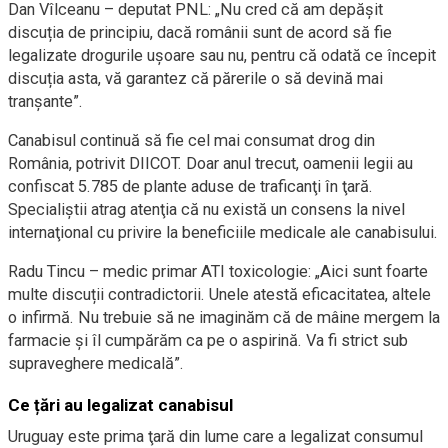
Dan Vîlceanu – deputat PNL: „Nu cred că am depășit
discuția de principiu, dacă românii sunt de acord să fie
legalizate drogurile ușoare sau nu, pentru că odată ce începit
discuția asta, vă garantez că părerile o să devină mai
tranșante”.
Canabisul continuă să fie cel mai consumat drog din
România, potrivit DIICOT. Doar anul trecut, oamenii legii au
confiscat 5.785 de plante aduse de traficanţi în ţară.
Specialiştii atrag atenţia că nu există un consens la nivel
internaţional cu privire la beneficiile medicale ale canabisului.
Radu Tincu – medic primar ATI toxicologie: „Aici sunt foarte
multe discuții contradictorii. Unele atestă eficacitatea, altele
o infirmă. Nu trebuie să ne imaginăm că de mâine mergem la
farmacie și îl cumpărăm ca pe o aspirină. Va fi strict sub
supraveghere medicală”.
Ce țări au legalizat canabisul
Uruguay este prima ţară din lume care a legalizat consumul