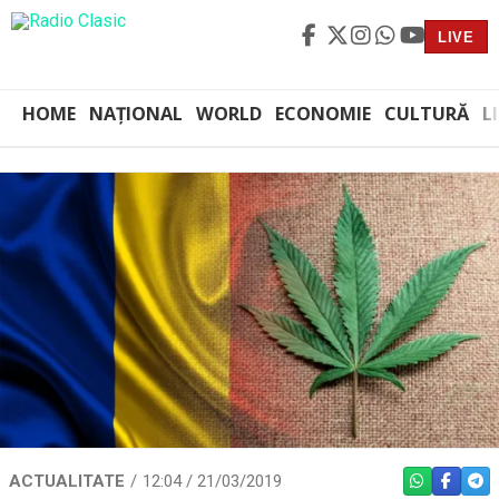
LIVE
HOME
NAȚIONAL
WORLD
ECONOMIE
CULTURĂ
L
ACTUALITATE
12:04 / 21/03/2019
WHATSAPP
FACEBO
TEL