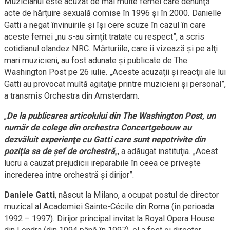
Muzicianul este acuzat de mai multe femei care denunţă
acte de hărţuire sexuală comise în 1996 şi în 2000. Danielle
Gatti a negat învinuirile şi îşi cere scuze în cazul în care
aceste femei „nu s-au simţit tratate cu respect”, a scris
cotidianul olandez NRC. Mărturiile, care îi vizează şi pe alţi
mari muzicieni, au fost adunate şi publicate de The
Washington Post pe 26 iulie. „Aceste acuzaţii şi reacţii ale lui
Gatti au provocat multă agitaţie printre muzicieni şi personal”,
a transmis Orchestra din Amsterdam.
„
De la publicarea articolului din The Washington Post, un
număr de colege din orchestra Concertgebouw au
dezvăluit experienţe cu Gatti care sunt nepotrivite din
poziţia sa de şef de orchestră
„, a adăugat instituţia. „Acest
lucru a cauzat prejudicii ireparabile în ceea ce priveşte
încrederea între orchestră şi dirijor”.
Daniele Gatti
, născut la Milano, a ocupat postul de director
muzical al Academiei Sainte-Cécile din Roma (în perioada
1992 – 1997). Dirijor principal invitat la Royal Opera House