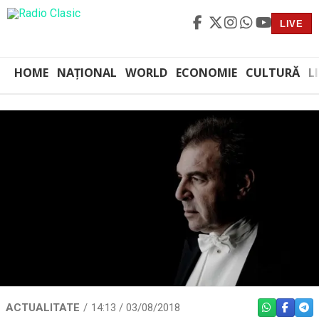
LIVE
HOME
NAȚIONAL
WORLD
ECONOMIE
CULTURĂ
L
ACTUALITATE
14:13 / 03/08/2018
WHATSAPP
FACEBO
TEL