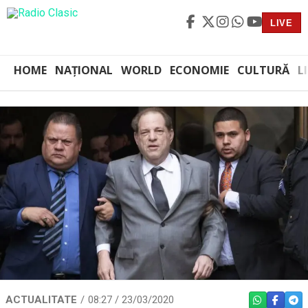
LIVE
HOME
NAȚIONAL
WORLD
ECONOMIE
CULTURĂ
L
ACTUALITATE
08:27 / 23/03/2020
WHATSAPP
FACEBO
TEL