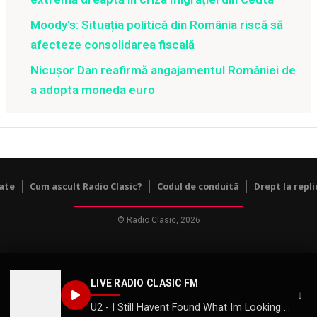
Moody’s: Situația politică din România riscă să
afecteze consolidarea fiscală
Nicușor Dan reafirmă angajamentul României de
a adopta moneda euro
tate
Cum ascult Radio Clasic?
Codul de conduită
Drept la repli
© Radio Clasic, 2026
LIVE RADIO CLASIC FM
↓
U2 - I Still Havent Found What Im Looking For