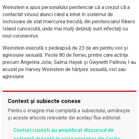
Weinstein a spus personalului penitenciar că a crezut că a
contactat virusul atunci când a intrat în sistemul de
închisoare de stat miercurea trecută, din penitenciarul Rikers
Island cunoscută, unde mai mulţi deţinuţi sunt infectaţi cu
noul coronavirus.
Weinstein execută o pedeapsă de 23 de ani pentru viol şi
agresiune sexuală. Peste 80 de femei, printre care actriţe
precum Angelina Jolie, Salma Hayek şi Gwyneth Paltrow, l-au
acuzat pe Harvey Weinstein de hărţuire sexuală, viol sau
agresiune.
Context și subiecte conexe
Pentru o imagine mai completă a subiectului, urmărește
și aceste articole relevante din același flux editorial.
Conturi rusești au amplificat discursul de
extremă dreaptă în criza migrației din Ceuta