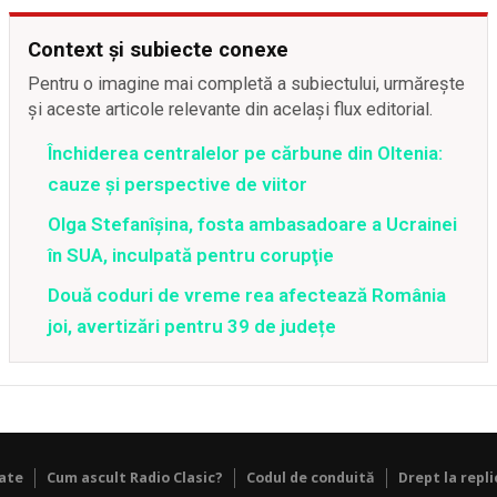
Context și subiecte conexe
Pentru o imagine mai completă a subiectului, urmărește
și aceste articole relevante din același flux editorial.
Închiderea centralelor pe cărbune din Oltenia:
cauze și perspective de viitor
Olga Stefanîşina, fosta ambasadoare a Ucrainei
în SUA, inculpată pentru corupţie
Două coduri de vreme rea afectează România
joi, avertizări pentru 39 de județe
tate
Cum ascult Radio Clasic?
Codul de conduită
Drept la repli