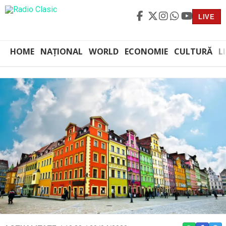
LIVE
HOME
NAȚIONAL
WORLD
ECONOMIE
CULTURĂ
L