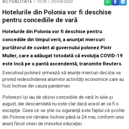
ACTUALITATE
10:30 / 29/04/2020
WHATSAPP
FACEBO
TEL
Hotelurile din Polonia vor fi deschise
pentru concediile de vară
Hotelurile din Polonia vor fi deschise pentru
concediile din timpul verii, a anunţat miercuri
purtătorul de cuvânt al guvernului polonez Piotr
Muller, care a adăugat totodată că evoluţia COVID-19
este încă pe o pantă ascendentă, transmite Reuters.
Executivul polonez urmează să anunţe miercuri decizia sa
privind redeschiderea anumitor activităţi economice care au
fost închise din cauza pandemiei.
Polonezii îşi iau de obicei concediile de vară în iulie şi
august, dar deocamdată nu este clar dacă acest an va fi o
excepţie. Ceea ce se ştie cu siguranţă este faptul că şcolile
din Polonia vor rămâne închise până la 24 mai, conform unui
anunţ făcut vineri de ministrul educaţiei.