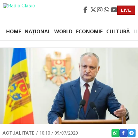
LIVE
HOME
NAȚIONAL
WORLD
ECONOMIE
CULTURĂ
L
ACTUALITATE
10:10 / 09/07/2020
WHATSAPP
FACEBO
TEL