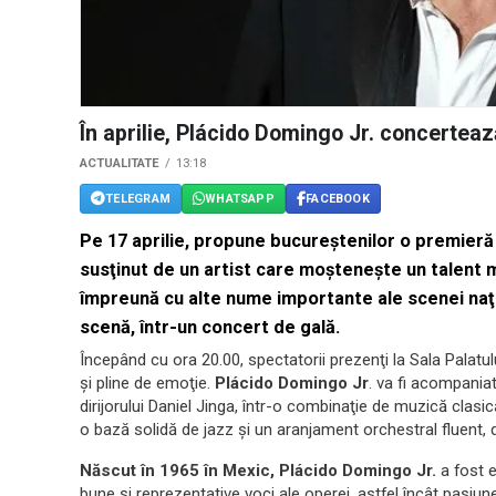
În aprilie, Plácido Domingo Jr. concertea
ACTUALITATE
13:18
TELEGRAM
WHATSAPP
FACEBOOK
Pe 17 aprilie, propune bucureştenilor o premieră 
susţinut de un artist care moşteneşte un talent m
împreună cu alte nume importante ale scenei naţi
scenă, într-un concert de gală.
Începând cu ora 20.00, spectatorii prezenţi la Sala Palatul
şi pline de emoţie.
Plácido Domingo Jr
. va fi acompania
dirijorului Daniel Jinga, într-o combinaţie de muzică clas
o bază solidă de jazz şi un aranjament orchestral fluent, 
Născut în 1965 în Mexic, Plácido Domingo Jr.
a fost e
bune şi reprezentative voci ale operei, astfel încât pasiune