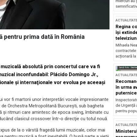
miercuri au 
semnificati
ACTUALITAT
Regina co
își extind
ză pentru prima dată în România
televiziun
Mihaela Nea
contractele 
acționară la
muzicală absolută prin concertul care va fi
Sursă foto: Shutte
uzical inconfundabil: Plácido Domingo Jr.,
ACTUALITAT
Recomandă
onale şi internaţionale vor evolua pe aceeaşi
în urma av
puternice
ui vor fi martorii unor interpretări vocale impresionante
Inspectoratu
de Urgență 
t de Orchestra Metropolitană Bucureşti, sub bagheta
pentru popula
ică şi ritmuri care amintesc de epoca swing, îmbinate cu
ducând clasicul crossover într-o direcţie cu totul nouă.
ACTUALITAT
xpus de la o vârstă fragedă lumii muzicale, celor mai
Ministerul
a pentru muzică a fost inevitabilă. O bună parte a vieţii