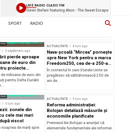
LIVE RADIO CLASIC FM
Gwen Stefani featuring Akon - The Sweet Escape
SPORT
RADIO
rstock
ACTUALITATE
4 luni ago
E
3 săptămâni ago
Nava-școală “Mircea” pornește
ării pierde aproape
spre New York pentru a marca
ioane de euro din
Freedom250, cea de-a 250-a
tru proiecte
aniversare a Statelor Unite
În contextul în care Statele Unite se
de milioane de euro din
pregătesc să sărbătorească 250 de
ți pentru Delta Dunării
ani de...
...
rstock
ACTUALITATE
5 luni ago
E
5 luni ago
Reforma administrației:
ezii: zonele din
Bolojan detaliază măsurile și
u cele mai mari
economiile planificate
după viscol
Premierul Ilie Bolojan a anunțat că
n noaptea de marți spre
elementele fundamentale ale reformei