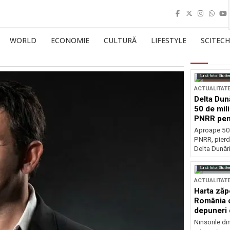
WORLD
ECONOMIE
CULTURĂ
LIFESTYLE
SCITECH
Sursă foto: Shutte
ACTUALITAT
Delta Dun
50 de mil
PNRR pen
esențiale
Aproape 50 
PNRR, pierdu
Delta Dunării
Sursă foto: Shutte
ACTUALITAT
Harta zăp
România c
depuneri 
Ninsorile di