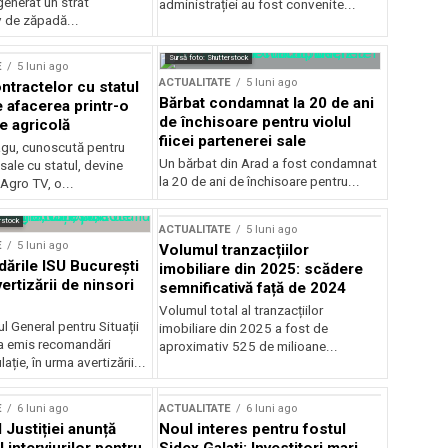
generat un strat
administrației au fost convenite...
v de zăpadă...
Sursă foto: Shutterstock
E
5 luni ago
ACTUALITATE
5 luni ago
ntractelor cu statul
Bărbat condamnat la 20 de ani
e afacerea printr-o
de închisoare pentru violul
e agricolă
fiicei partenerei sale
gu, cunoscută pentru
Un bărbat din Arad a fost condamnat
sale cu statul, devine
la 20 de ani de închisoare pentru...
 Agro TV, o...
rstock
ACTUALITATE
5 luni ago
E
5 luni ago
Volumul tranzacțiilor
rile ISU București
imobiliare din 2025: scădere
ertizării de ninsori
semnificativă față de 2024
Volumul total al tranzacțiilor
l General pentru Situații
imobiliare din 2025 a fost de
a emis recomandări
aproximativ 525 de milioane...
ție, în urma avertizării...
E
6 luni ago
ACTUALITATE
6 luni ago
 Justiției anunță
Noul interes pentru fostul