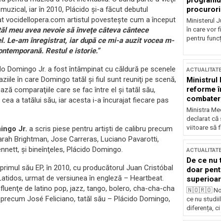
programul
procurori
muzical, iar în 2010, Plácido şi-a făcut debutul
rdat vocidellopera.com artistul povesteşte cum a început
Ministerul Ju
în care vor f
tatăl meu avea nevoie să înveţe câteva cântece
pentru funcți
l. Le-am înregistrat, iar după ce mi-a auzit vocea m-
ntemporană. Restul e istorie.”
ido Domingo Jr. a fost întâmpinat cu căldură pe scenele
ACTUALITAT
iile în care Domingo tatăl şi fiul sunt reuniţi pe scenă,
Ministrul
reforme î
ază comparaţiile care se fac între el şi tatăl său,
combaterea
ea a tatălui său, iar acesta i-a încurajat fiecare pas
Ministra Med
declarat că
viitoare să 
ingo Jr.
a scris piese pentru artişti de calibru precum
rah Brightman, Jose Carreras, Luciano Pavarotti,
nett, şi bineînţeles, Plácido Domingo.
ACTUALITAT
De ce nu 
primul său EP, în 2010, cu producătorul Juan Cristóbal
doar pentr
Latidos, urmat de versiunea în engleză – Heartbeat.
superioar
nfluenţe de latino pop, jazz, tango, bolero, cha-cha-cha
🇳🇴🇷🇴 No
i precum José Feliciano, tatăl său – Plácido Domingo,
ce nu studii
diferența, ci