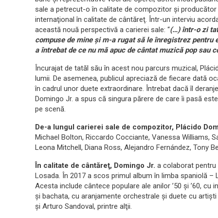
sale a petrecut-o în calitate de compozitor şi producător 
internaţional în calitate de cântăreţ. Într-un interviu aco
această nouă perspectivă a carierei sale: “
(…) într-o zi 
compuse de mine şi m-a rugat să le înregistrez pentru e
a întrebat de ce nu mă apuc de cântat muzică pop sau co
Încurajat de tatăl său în acest nou parcurs muzical, Plác
lumii. De asemenea, publicul apreciază de fiecare dată ocaz
în cadrul unor duete extraordinare. Întrebat dacă îl deranje
Domingo Jr. a spus că singura părere de care îi pasă este c
pe scenă.
De-a lungul carierei sale de compozitor, Plácido Dom
Michael Bolton, Riccardo Cocciante, Vanessa Williams, Sa
Leona Mitchell, Diana Ross, Alejandro Fernández, Tony Ben
În calitate de cântăreţ, Domingo Jr.
a colaborat pentru 
Losada. În 2017 a scos primul album în limba spaniolă – 
Acesta include cântece populare ale anilor ’50 şi ’60, cu i
şi bachata, cu aranjamente orchestrale şi duete cu artişt
şi Arturo Sandoval, printre alţii.