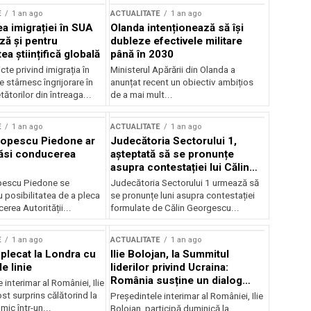
E
1 an ago
ACTUALITATE
1 an ago
a imigrației în SUA
Olanda intenționează să își
ză și pentru
dubleze efectivele militare
a științifică globală
până în 2030
cte privind imigrația în
Ministerul Apărării din Olanda a
e stârnesc îngrijorare în
anunțat recent un obiectiv ambițios
tătorilor din întreaga...
de a mai mult...
E
1 an ago
ACTUALITATE
1 an ago
Popescu Piedone ar
Judecătoria Sectorului 1,
ăsi conducerea
așteptată să se pronunțe
asupra contestației lui Călin
Georgescu privind controlul
pescu Piedone se
Judecătoria Sectorului 1 urmează să
judiciar
 posibilitatea de a pleca
se pronunțe luni asupra contestației
erea Autorității...
formulate de Călin Georgescu...
E
1 an ago
ACTUALITATE
1 an ago
 plecat la Londra cu
Ilie Bolojan, la Summitul
e linie
liderilor privind Ucraina:
România susține un dialog
 interimar al României, Ilie
transatlantic pentru securitate
ost surprins călătorind la
Președintele interimar al României, Ilie
și stabilitate
ic într-un...
Bolojan, participă duminică la