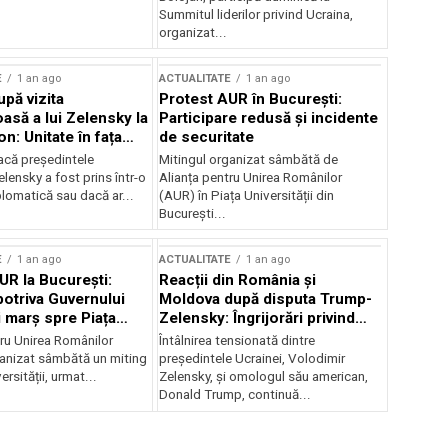
Summitul liderilor privind Ucraina,
organizat...
E
1 an ago
ACTUALITATE
1 an ago
upă vizita
Protest AUR în București:
asă a lui Zelensky la
Participare redusă și incidente
n: Unitate în fața
de securitate
inii
acă președintele
Mitingul organizat sâmbătă de
lensky a fost prins într-o
Alianța pentru Unirea Românilor
lomatică sau dacă ar...
(AUR) în Piața Universității din
București...
E
1 an ago
ACTUALITATE
1 an ago
UR la București:
Reacții din România și
potriva Guvernului
Moldova după disputa Trump-
i marș spre Piața
Zelensky: Îngrijorări privind
securitatea regională
tru Unirea Românilor
Întâlnirea tensionată dintre
anizat sâmbătă un miting
președintele Ucrainei, Volodimir
ersității, urmat...
Zelensky, și omologul său american,
Donald Trump, continuă...