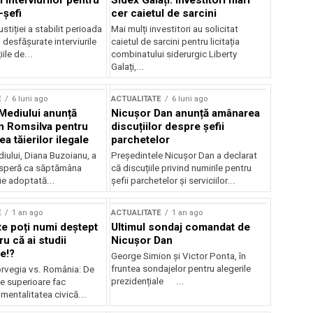
 interviurilor pentru
Sidex Galați: Investitori mari
-șefi
cer caietul de sarcini
stiției a stabilit perioada
Mai mulți investitori au solicitat
i desfășurate interviurile
caietul de sarcini pentru licitația
ile de...
combinatului siderurgic Liberty
Galați,...
E
6 luni ago
ACTUALITATE
6 luni ago
 Mediului anunță
Nicușor Dan anunță amânarea
n Romsilva pentru
discuțiilor despre șefii
 tăierilor ilegale
parchetelor
iului, Diana Buzoianu, a
Președintele Nicușor Dan a declarat
 speră ca săptămâna
că discuțiile privind numirile pentru
fie adoptată...
șefii parchetelor și serviciilor...
E
1 an ago
ACTUALITATE
1 an ago
te poți numi deștept
Ultimul sondaj comandat de
u că ai studii
Nicușor Dan
e!?
George Simion și Victor Ponta, în
fruntea sondajelor pentru alegerile
rvegia vs. România: De
prezidențiale ...
le superioare fac
 mentalitatea civică...