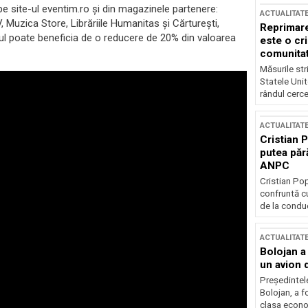
pe site-ul eventim.ro şi din magazinele partenere:
ACTUALITAT
Muzica Store, Librăriile Humanitas şi Cărtureşti,
Reprimare
ul poate beneficia de o reducere de 20% din valoarea
este o cri
comunitate
Măsurile stri
Statele Unit
rândul cerce
ACTUALITAT
Cristian 
putea păr
ANPC
Cristian Po
confruntă cu
de la conduc
ACTUALITAT
Bolojan a
un avion d
Președintele
Bolojan, a f
clasa econom