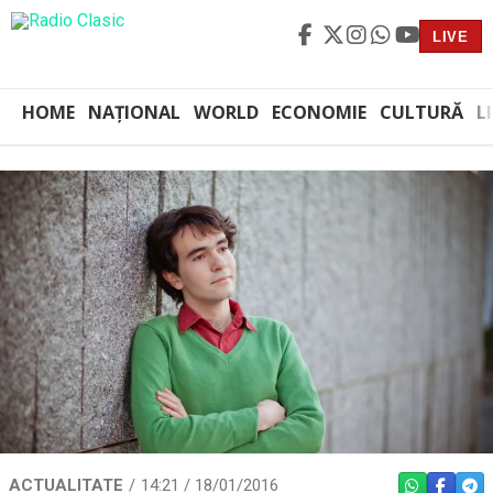
LIVE
HOME
NAȚIONAL
WORLD
ECONOMIE
CULTURĂ
L
ACTUALITATE
14:21 / 18/01/2016
WHATSAPP
FACEBO
TEL