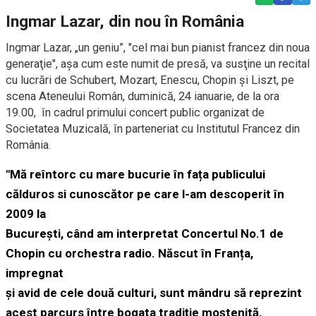
Ingmar Lazar, din nou în România
Ingmar Lazar, „un geniu”, "cel mai bun pianist francez din noua
generaţie", aşa cum este numit de presă, va susţine un recital
cu lucrări de Schubert, Mozart, Enescu, Chopin şi Liszt, pe
scena Ateneului Român, duminică, 24 ianuarie, de la ora
19.00, în cadrul primului concert public organizat de
Societatea Muzicală, în parteneriat cu Institutul Francez din
România.
"Mă reîntorc cu mare bucurie în fața publicului
călduros si cunoscător pe care l-am descoperit în
2009 la
București, când am interpretat Concertul No.1 de
Chopin cu orchestra radio. Născut în Franța,
impregnat
şi avid de cele două culturi, sunt mândru să reprezint
acest parcurs între bogata tradiție moștenită,