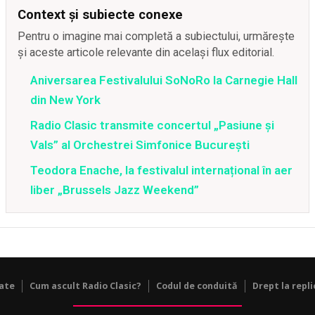
Context și subiecte conexe
Pentru o imagine mai completă a subiectului, urmărește
și aceste articole relevante din același flux editorial.
Aniversarea Festivalului SoNoRo la Carnegie Hall
din New York
Radio Clasic transmite concertul „Pasiune și
Vals” al Orchestrei Simfonice București
Teodora Enache, la festivalul internațional în aer
liber „Brussels Jazz Weekend”
tate
Cum ascult Radio Clasic?
Codul de conduită
Drept la repli