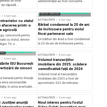
generat un strat
administrației au fost convenite...
v de zăpadă...
Sursă foto: Shutterstock
E
6 luni ago
ACTUALITATE
6 luni ago
ntractelor cu statul
Bărbat condamnat la 20 de ani
e afacerea printr-o
de închisoare pentru violul
e agricolă
fiicei partenerei sale
gu, cunoscută pentru
Un bărbat din Arad a fost condamnat
sale cu statul, devine
la 20 de ani de închisoare pentru...
 Agro TV, o...
rstock
ACTUALITATE
6 luni ago
E
6 luni ago
Volumul tranzacțiilor
rile ISU București
imobiliare din 2025: scădere
ertizării de ninsori
semnificativă față de 2024
Volumul total al tranzacțiilor
l General pentru Situații
imobiliare din 2025 a fost de
a emis recomandări
aproximativ 525 de milioane...
ție, în urma avertizării...
E
6 luni ago
ACTUALITATE
6 luni ago
 Justiției anunță
Noul interes pentru fostul