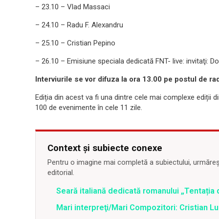
– 23.10 – Vlad Massaci
– 24.10 – Radu F. Alexandru
– 25.10 – Cristian Pepino
– 26.10 – Emisiune speciala dedicată FNT- live: invitaţi: Do
Interviurile se vor difuza la ora 13.00 pe postul de rad
Ediția din acest va fi una dintre cele mai complexe ediții d
100 de evenimente în cele 11 zile.
Context și subiecte conexe
Pentru o imagine mai completă a subiectului, urmărește
editorial.
Seară italiană dedicată romanului „Tentația de
Mari interpreţi/Mari Compozitori: Cristian L