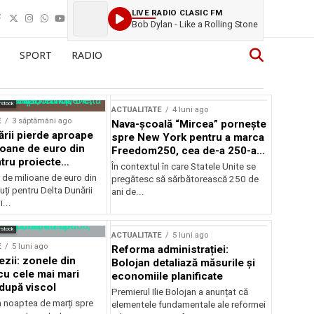
LIVE RADIO CLASIC FM
Bob Dylan - Like a Rolling Stone
SPORT
RADIO
rstock
ACTUALITATE
4 luni ago
E
3 săptămâni ago
Nava-școală “Mircea” pornește
ării pierde aproape
spre New York pentru a marca
ioane de euro din
Freedom250, cea de-a 250-a
tru proiecte
aniversare a Statelor Unite
În contextul în care Statele Unite se
de milioane de euro din
pregătesc să sărbătorească 250 de
ți pentru Delta Dunării
ani de...
...
rstock
ACTUALITATE
5 luni ago
E
5 luni ago
Reforma administrației:
ezii: zonele din
Bolojan detaliază măsurile și
u cele mai mari
economiile planificate
după viscol
Premierul Ilie Bolojan a anunțat că
n noaptea de marți spre
elementele fundamentale ale reformei