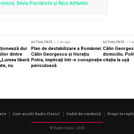
ntza, Silviu Purcărete şi Nicu Alifantis
ACTUALITATE
1 an ago
ACTUALITATE
1 a
cționează dur
Plan de destabilizare a României:
Călin Georgesc
ilor dintre
Călin Georgescu și Horațiu
domiciliu. Poli
 „Lumea liberă
Potra, implicați într-o conspirație
citația la ușă
ate, nu
periculoasă
tate
Cum ascult Radio Clasic?
Codul de conduită
Drept la repli
© Radio Clasic, 2026