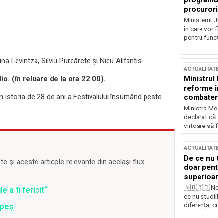
programul
procurori
Ministerul Ju
în care vor f
pentru funcți
ina Levintza, Silviu Purcărete şi Nicu Alifantis
ACTUALITAT
Ministrul
io. (în reluare de la ora 22:00).
reforme î
in istoria de 28 de ani a Festivalului însumând peste
combaterea
Ministra Med
declarat că
viitoare să 
ACTUALITAT
De ce nu 
 și aceste articole relevante din același flux
doar pentr
superioar
🇳🇴🇷🇴 No
 a fi fericit“
ce nu studii
diferența, ci
upeș