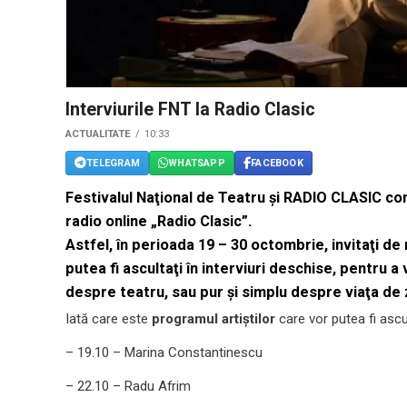
Interviurile FNT la Radio Clasic
ACTUALITATE
10:33
TELEGRAM
WHATSAPP
FACEBOOK
Festivalul Naţional de Teatru şi RADIO CLASIC con
radio online „Radio Clasic”.
Astfel, în perioada 19 – 30 octombrie, invitaţi de 
putea fi ascultaţi în interviuri deschise, pentru a
despre teatru, sau pur şi simplu despre viaţa de z
Iată care este
programul artiştilor
care vor putea fi ascul
– 19.10 – Marina Constantinescu
– 22.10 – Radu Afrim