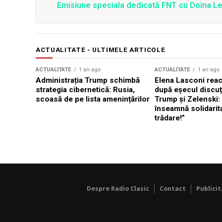
Emisiune speciala dedicată FNT cu Doina Levi
ACTUALITATE - ULTIMELE ARTICOLE
ACTUALITATE
1 an ago
ACTUALITATE
1 an ago
Administrația Trump schimbă
Elena Lasconi rea
strategia cibernetică: Rusia,
după eșecul discuți
scoasă de pe lista amenințărilor
Trump și Zelenski:
înseamnă solidarit
trădare!”
Despre Radio Clasic
Contact
Publici