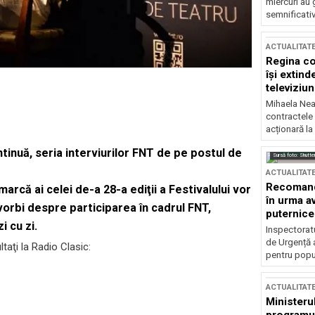
miercuri au 
semnificati
ACTUALITAT
Regina co
își extind
televiziun
Mihaela Nea
contractele 
acționară la
tinuă, seria interviurilor FNT de pe postul de
Sursă foto: Shutte
ACTUALITAT
Recomandă
marcă ai celei de-a 28-a ediţii a Festivalului vor
în urma av
 vorbi despre participarea în cadrul FNT,
puternice
i cu zi.
Inspectoratu
de Urgență 
taţi la Radio Clasic:
pentru popula
ACTUALITAT
Ministerul