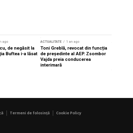
n ago
ACTUALITATE
1 an ago
ACTUALITATE
u, de negăsit la
Toni Greblă, revocat din funcția
Ilie Boloj
ția Buftea i-a lăsat
de președinte al AEP. Zsombor
alegerilor
Vajda preia conducerea
constituți
interimară
concentră
viitoarelo
că
Termeni de folosință
Cookie Policy