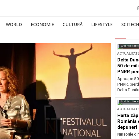
WORLD
ECONOMIE
CULTURĂ
LIFESTYLE
SCITECH
Sursă foto: Shutte
ACTUALITAT
Delta Dun
50 de mil
PNRR pen
esențiale
Aproape 50 
PNRR, pierdu
Delta Dunării
Sursă foto: Shutte
ACTUALITAT
Harta zăp
România c
depuneri 
Ninsorile di