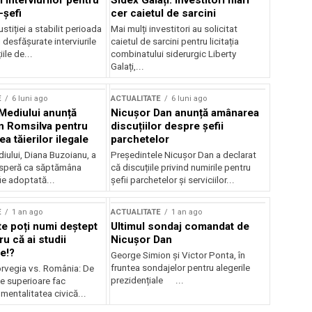
 interviurilor pentru
Sidex Galați: Investitori mari
-șefi
cer caietul de sarcini
stiției a stabilit perioada
Mai mulți investitori au solicitat
i desfășurate interviurile
caietul de sarcini pentru licitația
ile de...
combinatului siderurgic Liberty
Galați,...
E
6 luni ago
ACTUALITATE
6 luni ago
 Mediului anunță
Nicușor Dan anunță amânarea
n Romsilva pentru
discuțiilor despre șefii
 tăierilor ilegale
parchetelor
iului, Diana Buzoianu, a
Președintele Nicușor Dan a declarat
 speră ca săptămâna
că discuțiile privind numirile pentru
fie adoptată...
șefii parchetelor și serviciilor...
E
1 an ago
ACTUALITATE
1 an ago
te poți numi deștept
Ultimul sondaj comandat de
u că ai studii
Nicușor Dan
e!?
George Simion și Victor Ponta, în
fruntea sondajelor pentru alegerile
rvegia vs. România: De
prezidențiale ...
le superioare fac
 mentalitatea civică...