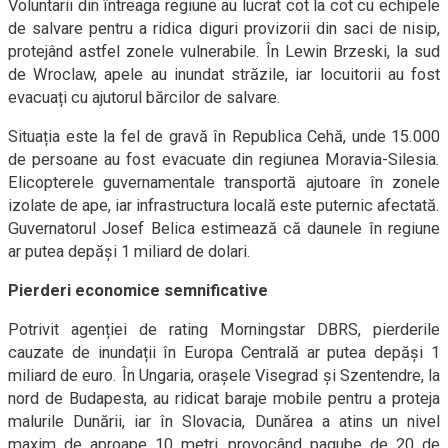
Voluntarii din întreaga regiune au lucrat cot la cot cu echipele
de salvare pentru a ridica diguri provizorii din saci de nisip,
protejând astfel zonele vulnerabile. În Lewin Brzeski, la sud
de Wroclaw, apele au inundat străzile, iar locuitorii au fost
evacuați cu ajutorul bărcilor de salvare.
Situația este la fel de gravă în Republica Cehă, unde 15.000
de persoane au fost evacuate din regiunea Moravia-Silesia.
Elicopterele guvernamentale transportă ajutoare în zonele
izolate de ape, iar infrastructura locală este puternic afectată.
Guvernatorul Josef Belica estimează că daunele în regiune
ar putea depăși 1 miliard de dolari.
Pierderi economice semnificative
Potrivit agenției de rating Morningstar DBRS, pierderile
cauzate de inundații în Europa Centrală ar putea depăși 1
miliard de euro. În Ungaria, orașele Visegrad și Szentendre, la
nord de Budapesta, au ridicat baraje mobile pentru a proteja
malurile Dunării, iar în Slovacia, Dunărea a atins un nivel
maxim de aproape 10 metri, provocând pagube de 20 de