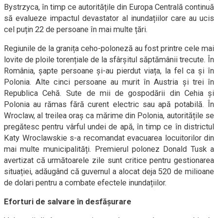
Bystrzyca, în timp ce autoritățile din Europa Centrală continuă
să evalueze impactul devastator al inundațiilor care au ucis
cel puțin 22 de persoane în mai multe țări.
Regiunile de la granița ceho-poloneză au fost printre cele mai
lovite de ploile torențiale de la sfârșitul săptămânii trecute. În
România, șapte persoane și-au pierdut viața, la fel ca și în
Polonia. Alte cinci persoane au murit în Austria și trei în
Republica Cehă. Sute de mii de gospodării din Cehia și
Polonia au rămas fără curent electric sau apă potabilă. În
Wroclaw, al treilea oraș ca mărime din Polonia, autoritățile se
pregătesc pentru vârful undei de apă, în timp ce în districtul
Katy Wroclawskie s-a recomandat evacuarea locuitorilor din
mai multe municipalități. Premierul polonez Donald Tusk a
avertizat că următoarele zile sunt critice pentru gestionarea
situației, adăugând că guvernul a alocat deja 520 de milioane
de dolari pentru a combate efectele inundațiilor.
Eforturi de salvare în desfășurare