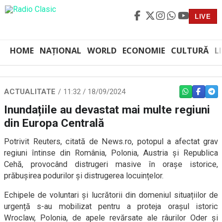
LIVE
HOME
NAȚIONAL
WORLD
ECONOMIE
CULTURĂ
L
ACTUALITATE
11:32 / 18/09/2024
WHATSAPP
FACEBO
TEL
Inundațiile au devastat mai multe regiuni
din Europa Centrală
Potrivit Reuters, citată de News.ro, potopul a afectat grav
regiuni întinse din România, Polonia, Austria și Republica
Cehă, provocând distrugeri masive în orașe istorice,
prăbușirea podurilor și distrugerea locuințelor.
Echipele de voluntari și lucrătorii din domeniul situațiilor de
urgență s-au mobilizat pentru a proteja orașul istoric
Wroclaw, Polonia, de apele revărsate ale râurilor Oder și