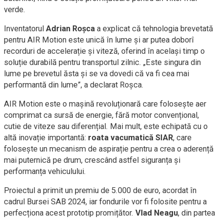
verde.
Inventatorul
Adrian Roșca
a explicat că tehnologia brevetată
pentru AIR Motion este unică în lume și ar putea doborî
recorduri de accelerație și viteză, oferind în același timp o
soluție durabilă pentru transportul zilnic. „Este singura din
lume pe brevetul ăsta şi se va dovedi că va fi cea mai
performantă din lume”, a declarat Roșca.
AIR Motion este o mașină revoluționară care folosește aer
comprimat ca sursă de energie, fără motor convențional,
cutie de viteze sau diferențial. Mai mult, este echipată cu o
altă inovație importantă:
roata vacumatică SIAR
, care
folosește un mecanism de aspirație pentru a crea o aderență
mai puternică pe drum, crescând astfel siguranța și
performanța vehiculului.
Proiectul a primit un premiu de 5.000 de euro, acordat în
cadrul Bursei SAB 2024, iar fondurile vor fi folosite pentru a
perfecționa acest prototip promițător.
Vlad Neagu
, din partea