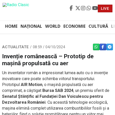
LIVE
HOME
NAȚIONAL
WORLD
ECONOMIE
CULTURĂ
L
ACTUALITATE
08:59 / 04/10/2024
WHATSAPP
FACEBO
TEL
Invenție românească – Prototip de
mașină propulsată cu aer
Un inventator român a impresionat lumea auto cu o invenție
inovatoare care poate schimba viitorul transportului.
Prototipul
AIR Motion
, o mașină propulsată cu aer
comprimat, a câștigat
Bursa SAB 2024
, un premiu oferit de
Senatul Științific al Fundației Dan Voiculescu pentru
Dezvoltarea României
. Cu această tehnologie ecologică,
mașina elimină complet utilizarea combustibililor fosili și a
bateriilor, fiind o soluție promițătoare pentru un viitor mai