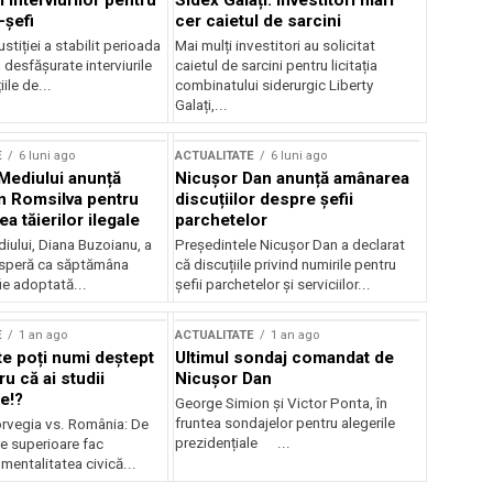
 interviurilor pentru
Sidex Galați: Investitori mari
-șefi
cer caietul de sarcini
stiției a stabilit perioada
Mai mulți investitori au solicitat
i desfășurate interviurile
caietul de sarcini pentru licitația
ile de...
combinatului siderurgic Liberty
Galați,...
E
6 luni ago
ACTUALITATE
6 luni ago
 Mediului anunță
Nicușor Dan anunță amânarea
n Romsilva pentru
discuțiilor despre șefii
 tăierilor ilegale
parchetelor
iului, Diana Buzoianu, a
Președintele Nicușor Dan a declarat
 speră ca săptămâna
că discuțiile privind numirile pentru
fie adoptată...
șefii parchetelor și serviciilor...
E
1 an ago
ACTUALITATE
1 an ago
te poți numi deștept
Ultimul sondaj comandat de
u că ai studii
Nicușor Dan
e!?
George Simion și Victor Ponta, în
fruntea sondajelor pentru alegerile
rvegia vs. România: De
prezidențiale ...
le superioare fac
 mentalitatea civică...