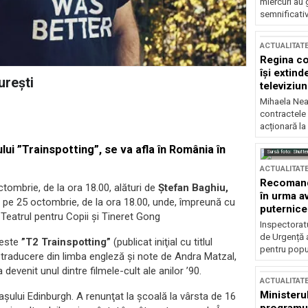
miercuri au 
semnificati
ACTUALITAT
Regina co
își extind
ureşti
televiziun
Mihaela Nea
contractele 
acționară la
lui ”Trainspotting”, se va afla în România în
Sursă foto: Shutte
ACTUALITAT
Recomandă
ctombrie, de la ora 18.00, alături de
Ştefan Baghiu,
în urma av
iul, pe 25 octombrie, de la ora 18.00, unde, împreună cu
puternice
la Teatrul pentru Copii şi Tineret Gong
Inspectoratu
de Urgență 
 este
”T2 Trainspotting”
(publicat iniţial cu titlul
pentru popula
, traducere din limba engleză şi note de Andra Matzal,
devenit unul dintre filmele-cult ale anilor ’90.
ACTUALITAT
Ministerul
aşului Edinburgh. A renunţat la şcoală la vârsta de 16