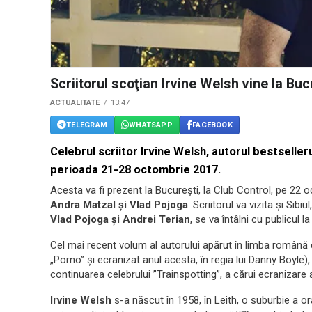
Scriitorul scoţian Irvine Welsh vine la Buc
ACTUALITATE
13:47
TELEGRAM
WHATSAPP
FACEBOOK
Celebrul scriitor Irvine Welsh, autorul bestselleru
perioada 21-28 octombrie 2017.
Acesta va fi prezent la Bucureşti, la Club Control, pe 22 o
Andra Matzal şi Vlad Pojoga
. Scriitorul va vizita şi Sib
Vlad Pojoga şi Andrei Terian
, se va întâlni cu publicul 
Cel mai recent volum al autorului apărut în limba română
„Porno” şi ecranizat anul acesta, în regia lui Danny Boyle)
continuarea celebrului ”Trainspotting”, a cărui ecranizare a 
Irvine Welsh
s-a născut în 1958, în Leith, o suburbie a or