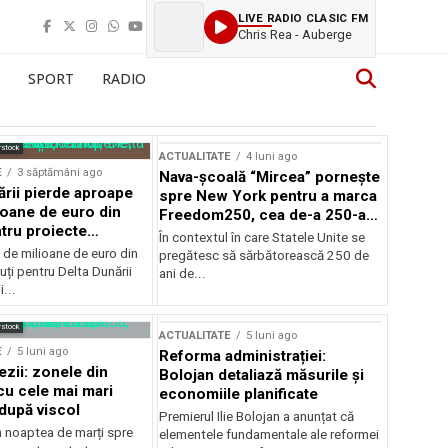
LIVE RADIO CLASIC FM
Chris Rea - Auberge
SPORT
RADIO
rstock
ACTUALITATE
4 luni ago
E
3 săptămâni ago
Nava-școală “Mircea” pornește
ării pierde aproape
spre New York pentru a marca
ioane de euro din
Freedom250, cea de-a 250-a
tru proiecte
aniversare a Statelor Unite
În contextul în care Statele Unite se
de milioane de euro din
pregătesc să sărbătorească 250 de
ți pentru Delta Dunării
ani de...
...
rstock
ACTUALITATE
5 luni ago
E
5 luni ago
Reforma administrației:
ezii: zonele din
Bolojan detaliază măsurile și
u cele mai mari
economiile planificate
după viscol
Premierul Ilie Bolojan a anunțat că
n noaptea de marți spre
elementele fundamentale ale reformei