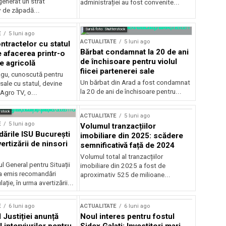
generat un strat
administrației au fost convenite...
v de zăpadă...
Sursă foto: Shutterstock
E
5 luni ago
ACTUALITATE
5 luni ago
ntractelor cu statul
Bărbat condamnat la 20 de ani
e afacerea printr-o
de închisoare pentru violul
e agricolă
fiicei partenerei sale
gu, cunoscută pentru
Un bărbat din Arad a fost condamnat
sale cu statul, devine
la 20 de ani de închisoare pentru...
 Agro TV, o...
rstock
ACTUALITATE
5 luni ago
E
5 luni ago
Volumul tranzacțiilor
rile ISU București
imobiliare din 2025: scădere
ertizării de ninsori
semnificativă față de 2024
Volumul total al tranzacțiilor
l General pentru Situații
imobiliare din 2025 a fost de
a emis recomandări
aproximativ 525 de milioane...
ție, în urma avertizării...
E
6 luni ago
ACTUALITATE
6 luni ago
 Justiției anunță
Noul interes pentru fostul