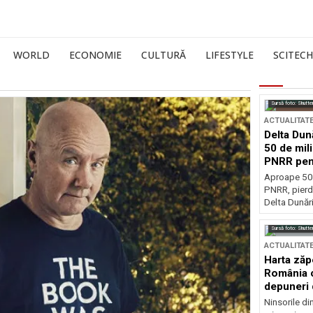
WORLD
ECONOMIE
CULTURĂ
LIFESTYLE
SCITECH
Sursă foto: Shutte
ACTUALITAT
Delta Dun
50 de mil
PNRR pen
esențiale
Aproape 50 
PNRR, pierdu
Delta Dunării
Sursă foto: Shutte
ACTUALITAT
Harta zăp
România c
depuneri 
Ninsorile di