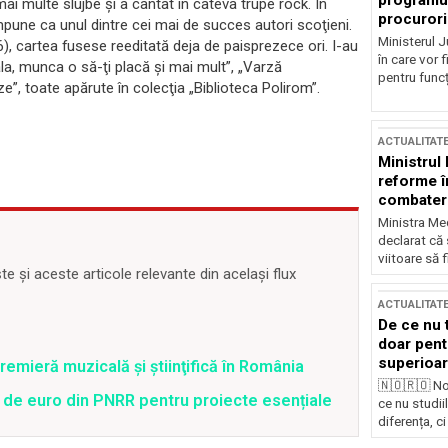
programul
mai multe slujbe şi a cântat în câteva trupe rock. În
procurori
mpune ca unul dintre cei mai de succes autori scoţieni.
Ministerul Ju
6), cartea fusese reeditată deja de paisprezece ori. I-au
în care vor f
la, munca o să-ţi placă şi mai mult”, „Varză
pentru funcți
ze”, toate apărute în colecţia „Biblioteca Polirom”.
ACTUALITAT
Ministrul
reforme î
combaterea
Ministra Med
declarat că
viitoare să 
 și aceste articole relevante din același flux
ACTUALITAT
De ce nu 
doar pentr
superioar
ieră muzicală şi ştiinţifică în România
🇳🇴🇷🇴 No
 de euro din PNRR pentru proiecte esențiale
ce nu studii
diferența, ci