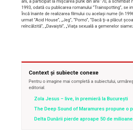
ani, a participat la mişcarea punk din anii ’70, a schimbat 
1993, odată cu publicarea romanului ”Trainspotting”, se i
Încă înainte de realizarea filmului cu acelaşi nume (în 199
urmat ”Acid House”, „Jeg”, ”Porno”, ”Dacă ţi-a plăcut şcoa
reîncălzită”, „Davaiştii”, „Viaţa sexuală a gemenelor siame
Context și subiecte conexe
Pentru o imagine mai completă a subiectului, urmărește
editorial.
Zola Jesus – live, în premieră la București
The Deep Sound of Maramures propune o prem
Delta Dunării pierde aproape 50 de milioane