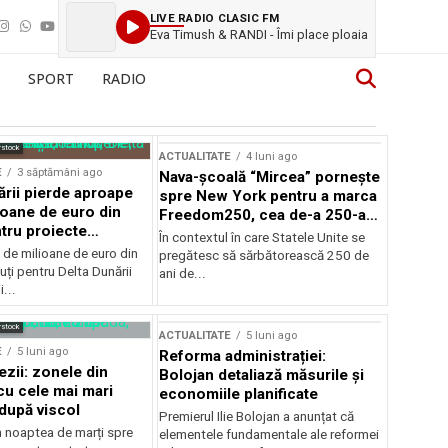
LIVE RADIO CLASIC FM
Eva Timush & RANDI - Îmi place ploaia
SPORT
RADIO
rstock
ACTUALITATE
4 luni ago
E
3 săptămâni ago
Nava-școală “Mircea” pornește
ării pierde aproape
spre New York pentru a marca
ioane de euro din
Freedom250, cea de-a 250-a
tru proiecte
aniversare a Statelor Unite
În contextul în care Statele Unite se
de milioane de euro din
pregătesc să sărbătorească 250 de
ți pentru Delta Dunării
ani de...
...
rstock
ACTUALITATE
5 luni ago
E
5 luni ago
Reforma administrației:
ezii: zonele din
Bolojan detaliază măsurile și
u cele mai mari
economiile planificate
după viscol
Premierul Ilie Bolojan a anunțat că
n noaptea de marți spre
elementele fundamentale ale reformei