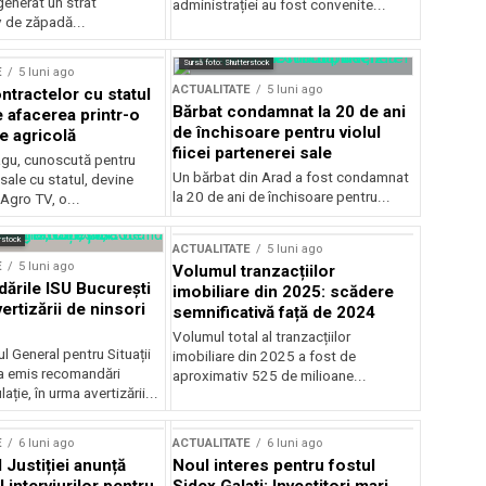
generat un strat
administrației au fost convenite...
v de zăpadă...
Sursă foto: Shutterstock
E
5 luni ago
ACTUALITATE
5 luni ago
ntractelor cu statul
Bărbat condamnat la 20 de ani
e afacerea printr-o
de închisoare pentru violul
e agricolă
fiicei partenerei sale
gu, cunoscută pentru
Un bărbat din Arad a fost condamnat
sale cu statul, devine
la 20 de ani de închisoare pentru...
 Agro TV, o...
rstock
ACTUALITATE
5 luni ago
E
5 luni ago
Volumul tranzacțiilor
rile ISU București
imobiliare din 2025: scădere
ertizării de ninsori
semnificativă față de 2024
Volumul total al tranzacțiilor
l General pentru Situații
imobiliare din 2025 a fost de
a emis recomandări
aproximativ 525 de milioane...
ție, în urma avertizării...
E
6 luni ago
ACTUALITATE
6 luni ago
 Justiției anunță
Noul interes pentru fostul