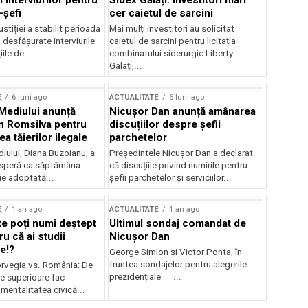
 interviurilor pentru
Sidex Galați: Investitori mari
-șefi
cer caietul de sarcini
stiției a stabilit perioada
Mai mulți investitori au solicitat
i desfășurate interviurile
caietul de sarcini pentru licitația
ile de...
combinatului siderurgic Liberty
Galați,...
E
6 luni ago
ACTUALITATE
6 luni ago
 Mediului anunță
Nicușor Dan anunță amânarea
n Romsilva pentru
discuțiilor despre șefii
 tăierilor ilegale
parchetelor
iului, Diana Buzoianu, a
Președintele Nicușor Dan a declarat
 speră ca săptămâna
că discuțiile privind numirile pentru
fie adoptată...
șefii parchetelor și serviciilor...
E
1 an ago
ACTUALITATE
1 an ago
te poți numi deștept
Ultimul sondaj comandat de
u că ai studii
Nicușor Dan
e!?
George Simion și Victor Ponta, în
fruntea sondajelor pentru alegerile
rvegia vs. România: De
prezidențiale ...
le superioare fac
 mentalitatea civică...