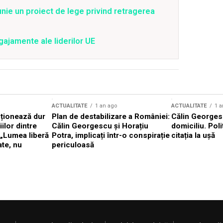
unie un proiect de lege privind retragerea
gajamente ale liderilor UE
ACTUALITATE
1 an ago
ACTUALITATE
1 a
cționează dur
Plan de destabilizare a României:
Călin Georgesc
ilor dintre
Călin Georgescu și Horațiu
domiciliu. Poli
 „Lumea liberă
Potra, implicați într-o conspirație
citația la ușă
ate, nu
periculoasă