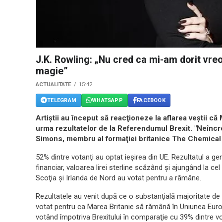
J.K. Rowling: „Nu cred ca mi-am dorit vre
magie”
ACTUALITATE
15:42
TELEGRAM
WHATSAPP
FACEBOOK
Artiştii au început să reacţioneze la aflarea veştii c
urma rezultatelor de la Referendumul Brexit. "Neîncrezăt
Simons, membru al formaţiei britanice The Chemical
52% dintre votanţi au optat ieşirea din UE. Rezultatul a g
financiar, valoarea lirei sterline scăzând şi ajungând la c
Scoţia şi Irlanda de Nord au votat pentru a rămâne.
Rezultatele au venit după ce o substanţială majoritate de
votat pentru ca Marea Britanie să rămână în Uniunea Euro
votând împotriva Brexitului în comparaţie cu 39% dintre vo