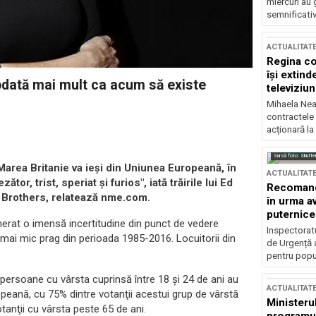
miercuri au 
semnificati
ACTUALITAT
Regina co
își extind
odată mai mult ca acum să existe
televiziun
Mihaela Nea
contractele 
acționară la
Sursă foto: Shutte
ă Marea Britanie va ieşi din Uniunea Europeană, în
ACTUALITAT
or, trist, speriat şi furios", iată trăirile lui Ed
Recomandă
 Brothers, relatează nme.com.
în urma av
puternice
enerat o imensă incertitudine din punct de vedere
Inspectoratu
el mai mic prag din perioada 1985-2016. Locuitorii din
de Urgență 
pentru popula
 persoane cu vârsta cuprinsă între 18 şi 24 de ani au
ACTUALITAT
peană, cu 75% dintre votanţii acestui grup de vârstă
Ministerul
tanţii cu vârsta peste 65 de ani.