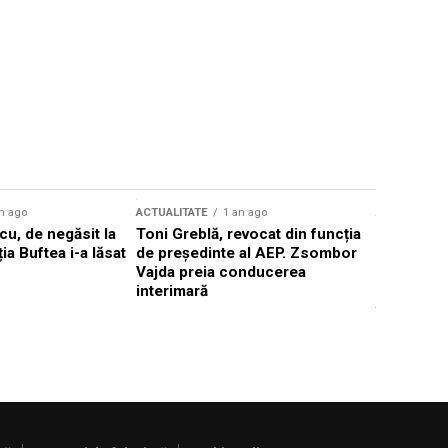
n ago
ACTUALITATE
1 an ago
ACTUALITATE
u, de negăsit la
Toni Greblă, revocat din funcția
Ilie Boloj
ția Buftea i-a lăsat
de președinte al AEP. Zsombor
alegerilor
Vajda preia conducerea
constituți
interimară
concentră
viitoarelo