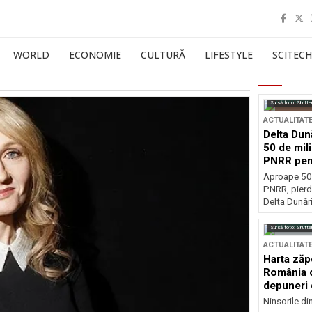
WORLD
ECONOMIE
CULTURĂ
LIFESTYLE
SCITECH
Sursă foto: Shutte
ACTUALITAT
Delta Dun
50 de mil
PNRR pen
esențiale
Aproape 50 
PNRR, pierdu
Delta Dunării
Sursă foto: Shutte
ACTUALITAT
Harta zăp
România c
depuneri 
Ninsorile di