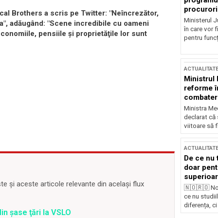
programul
procurori
al Brothers a scris pe Twitter: "Neîncrezător,
Ministerul Ju
sta", adăugând: "Scene incredibile cu oameni
în care vor f
conomiile, pensiile şi proprietăţile lor sunt
pentru funcți
ACTUALITAT
Ministrul
reforme î
combaterea
Ministra Med
declarat că
viitoare să 
ACTUALITAT
De ce nu 
doar pentr
superioar
 și aceste articole relevante din același flux
🇳🇴🇷🇴 No
ce nu studii
diferența, ci
din şase ţări la VSLO