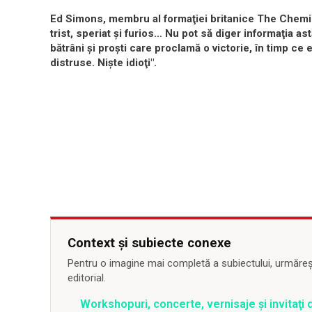
Ed Simons, membru al formaţiei britanice The Chemic
trist, speriat şi furios… Nu pot să diger informaţia a
bătrâni şi proşti care proclamă o victorie, în timp ce e
distruse. Nişte idioţi".
Context și subiecte conexe
Pentru o imagine mai completă a subiectului, urmărește
editorial.
Workshopuri, concerte, vernisaje şi invitaţi 