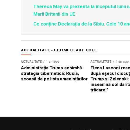
Theresa May va prezenta la începutul lunii i
Marii Britanii din UE
Ce conține Declarația de la Sibiu. Cele 10 an
ACTUALITATE - ULTIMELE ARTICOLE
ACTUALITATE
1 an ago
ACTUALITATE
1 an ago
Administrația Trump schimbă
Elena Lasconi rea
strategia cibernetică: Rusia,
după eșecul discuți
scoasă de pe lista amenințărilor
Trump și Zelenski:
înseamnă solidarit
trădare!”