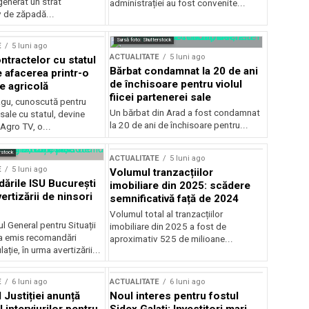
generat un strat
administrației au fost convenite...
v de zăpadă...
Sursă foto: Shutterstock
E
5 luni ago
ACTUALITATE
5 luni ago
ntractelor cu statul
Bărbat condamnat la 20 de ani
e afacerea printr-o
de închisoare pentru violul
e agricolă
fiicei partenerei sale
gu, cunoscută pentru
Un bărbat din Arad a fost condamnat
sale cu statul, devine
la 20 de ani de închisoare pentru...
 Agro TV, o...
rstock
ACTUALITATE
5 luni ago
E
5 luni ago
Volumul tranzacțiilor
rile ISU București
imobiliare din 2025: scădere
ertizării de ninsori
semnificativă față de 2024
Volumul total al tranzacțiilor
l General pentru Situații
imobiliare din 2025 a fost de
a emis recomandări
aproximativ 525 de milioane...
ție, în urma avertizării...
E
6 luni ago
ACTUALITATE
6 luni ago
 Justiției anunță
Noul interes pentru fostul