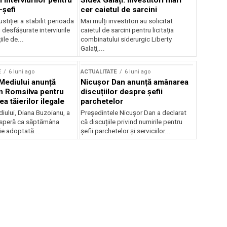
 interviurilor pentru
Sidex Galați: Investitori mari
-șefi
cer caietul de sarcini
stiției a stabilit perioada
Mai mulți investitori au solicitat
i desfășurate interviurile
caietul de sarcini pentru licitația
ile de...
combinatului siderurgic Liberty
Galați,...
E
6 luni ago
ACTUALITATE
6 luni ago
 Mediului anunță
Nicușor Dan anunță amânarea
n Romsilva pentru
discuțiilor despre șefii
 tăierilor ilegale
parchetelor
iului, Diana Buzoianu, a
Președintele Nicușor Dan a declarat
 speră ca săptămâna
că discuțiile privind numirile pentru
fie adoptată...
șefii parchetelor și serviciilor...