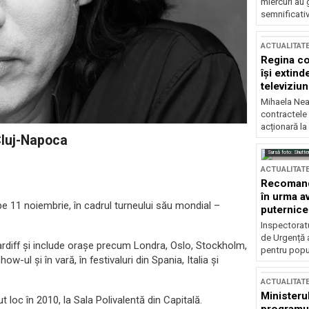
miercuri au 
semnificati
ACTUALITAT
Regina co
își extind
televiziun
Mihaela Nea
contractele 
acționară la
Cluj-Napoca
Sursă foto: Shutte
ACTUALITAT
Recomandă
în urma av
e 11 noiembrie, în cadrul turneului său mondial –
puternice
Inspectoratu
de Urgență 
ardiff și include orașe precum Londra, Oslo, Stockholm,
pentru popula
w-ul și în vară, în festivaluri din Spania, Italia și
ACTUALITAT
Ministerul
loc în 2010, la Sala Polivalentă din Capitală.