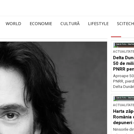
WORLD
ECONOMIE
CULTURĂ
LIFESTYLE
SCITECH
Sursă foto: Shutte
ACTUALITAT
Delta Dun
50 de mil
PNRR pen
esențiale
Aproape 50 
PNRR, pierdu
Delta Dunării
Sursă foto: Shutte
ACTUALITAT
Harta zăp
România c
depuneri 
Ninsorile di