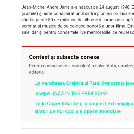
Jean-Michel Andre Jarre s-a născut pe 24 august 1948. El 
și altele) și este considerat unul dintre pionierii muzicii 
vândut peste 80 de milioane de albume în lumea întreagă. P
semnat și muzica de pe coloana sonoră a unor filme. Est
sale, dar și pentru concertele live memorabile, ce reunesc 
Context și subiecte conexe
Pentru o imagine mai completă a subiectului, urmărește
editorial.
Universitatea Craiova și Farul Constanța joac
Începe JAZZ IN THE PARK 2019!
De la Covent Garden, în concert extraordinar 
alături de noi voci ale operei mondiale