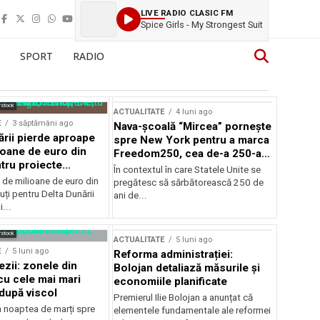
LIVE RADIO CLASIC FM
Spice Girls - My Strongest Suit
SPORT
RADIO
rstock
ACTUALITATE
4 luni ago
E
3 săptămâni ago
Nava-școală “Mircea” pornește
ării pierde aproape
spre New York pentru a marca
ioane de euro din
Freedom250, cea de-a 250-a
tru proiecte
aniversare a Statelor Unite
În contextul în care Statele Unite se
de milioane de euro din
pregătesc să sărbătorească 250 de
ți pentru Delta Dunării
ani de...
...
rstock
ACTUALITATE
5 luni ago
E
5 luni ago
Reforma administrației:
ezii: zonele din
Bolojan detaliază măsurile și
u cele mai mari
economiile planificate
după viscol
Premierul Ilie Bolojan a anunțat că
n noaptea de marți spre
elementele fundamentale ale reformei