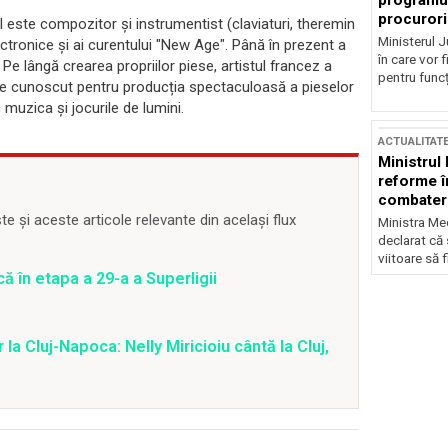
programul
procurori
este compozitor și instrumentist (claviaturi, theremin
Ministerul Ju
electronice și ai curentului "New Age". Până în prezent a
în care vor f
e lângă crearea propriilor piese, artistul francez a
pentru funcți
e cunoscut pentru producția spectaculoasă a pieselor
muzica și jocurile de lumini.
ACTUALITAT
Ministrul
reforme î
combaterea
 și aceste articole relevante din același flux
Ministra Med
declarat că
viitoare să 
ă în etapa a 29-a a Superligii
la Cluj-Napoca: Nelly Miricioiu cântă la Cluj,