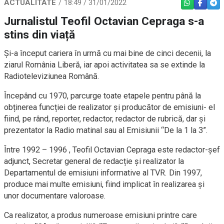
ACTUALITATE
18:49 / 31/01/2022
WHATSAPP
FACEBO
TEL
Jurnalistul Teofil Octavian Cepraga s-a
stins din viață
Și-a început cariera în urmă cu mai bine de cinci decenii, la
ziarul România Liberă, iar apoi activitatea sa se extinde la
Radioteleviziunea Română.
Începând cu 1970, parcurge toate etapele pentru până la
obținerea funcției de realizator și producător de emisiuni- el
fiind, pe rând, reporter, redactor, redactor de rubrică, dar și
prezentator la Radio matinal sau al Emisiunii “De la 1 la 3”.
Între 1992 – 1996 , Teofil Octavian Cepraga este redactor-șef
adjunct, Secretar general de redacție și realizator la
Departamentul de emisiuni informative al TVR. Din 1997,
produce mai multe emisiuni, fiind implicat în realizarea și
unor documentare valoroase.
Ca realizator, a produs numeroase emisiuni printre care