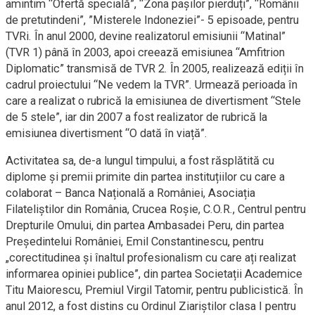
amintim “Ofertă specială”, “Zona pașilor pierduți”, “Românii
de pretutindeni”, ”Misterele Indoneziei”- 5 episoade, pentru
TVRi. În anul 2000, devine realizatorul emisiunii “Matinal”
(TVR 1) până în 2003, apoi creează emisiunea “Amfitrion
Diplomatic” transmisă de TVR 2. În 2005, realizează ediții în
cadrul proiectului “Ne vedem la TVR”. Urmează perioada în
care a realizat o rubrică la emisiunea de divertisment “Stele
de 5 stele”, iar din 2007 a fost realizator de rubrică la
emisiunea divertisment “O dată în viață”.
Activitatea sa, de-a lungul timpului, a fost răsplătită cu
diplome și premii primite din partea instituțiilor cu care a
colaborat – Banca Națională a României, Asociația
Filateliștilor din România, Crucea Roșie, C.O.R., Centrul pentru
Drepturile Omului, din partea Ambasadei Peru, din partea
Președintelui României, Emil Constantinescu, pentru
„corectitudinea și înaltul profesionalism cu care ați realizat
informarea opiniei publice”, din partea Societații Academice
Titu Maiorescu, Premiul Virgil Tatomir, pentru publicistică. În
anul 2012, a fost distins cu Ordinul Ziariștilor clasa I pentru