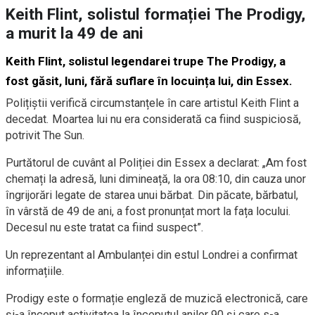
Keith Flint, solistul formației The Prodigy,
a murit la 49 de ani
Keith Flint, solistul legendarei trupe The Prodigy, a
fost găsit, luni, fără suflare în locuința lui, din Essex.
Polițiștii verifică circumstanțele în care artistul Keith Flint a
decedat. Moartea lui nu era considerată ca fiind suspiciosă,
potrivit The Sun.
Purtătorul de cuvânt al Poliției din Essex a declarat: „Am fost
chemați la adresă, luni dimineață, la ora 08:10, din cauza unor
îngrijorări legate de starea unui bărbat. Din păcate, bărbatul,
în vârstă de 49 de ani, a fost pronunțat mort la fața locului.
Decesul nu este tratat ca fiind suspect”.
Un reprezentant al Ambulanței din estul Londrei a confirmat
informațiile.
Prodigy este o formație engleză de muzică electronică, care
și-a început activitatea la începutul anilor 90 și care s-a