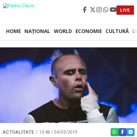
LIVE
HOME
NAȚIONAL
WORLD
ECONOMIE
CULTURĂ
L
ACTUALITATE
15:48 / 04/03/2019
WHATSAPP
FACEBO
TEL