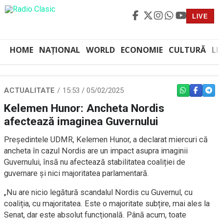
LIVE
HOME
NAȚIONAL
WORLD
ECONOMIE
CULTURĂ
L
ACTUALITATE
15:53 / 05/02/2025
WHATSAPP
FACEBO
TEL
Kelemen Hunor: Ancheta Nordis
afectează imaginea Guvernului
Președintele UDMR, Kelemen Hunor, a declarat miercuri că
ancheta în cazul Nordis are un impact asupra imaginii
Guvernului, însă nu afectează stabilitatea coaliției de
guvernare și nici majoritatea parlamentară.
„Nu are nicio legătură scandalul Nordis cu Guvernul, cu
coaliția, cu majoritatea. Este o majoritate subțire, mai ales la
Senat, dar este absolut funcțională. Până acum, toate