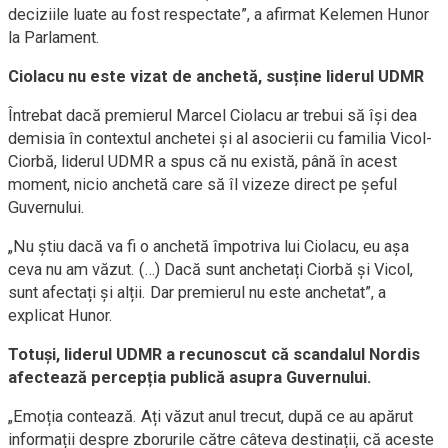
deciziile luate au fost respectate”, a afirmat Kelemen Hunor
la Parlament.
Ciolacu nu este vizat de anchetă, susține liderul UDMR
Întrebat dacă premierul Marcel Ciolacu ar trebui să își dea
demisia în contextul anchetei și al asocierii cu familia Vicol-
Ciorbă, liderul UDMR a spus că nu există, până în acest
moment, nicio anchetă care să îl vizeze direct pe șeful
Guvernului.
„Nu știu dacă va fi o anchetă împotriva lui Ciolacu, eu așa
ceva nu am văzut. (…) Dacă sunt anchetați Ciorbă și Vicol,
sunt afectați și alții. Dar premierul nu este anchetat”, a
explicat Hunor.
Totuși, liderul UDMR a recunoscut că scandalul Nordis
afectează percepția publică asupra Guvernului.
„Emoția contează. Ați văzut anul trecut, după ce au apărut
informații despre zborurile către câteva destinații, că aceste