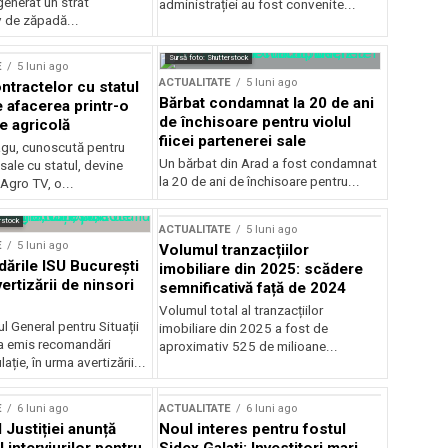
generat un strat
administrației au fost convenite...
v de zăpadă...
Sursă foto: Shutterstock
E
5 luni ago
ACTUALITATE
5 luni ago
ntractelor cu statul
Bărbat condamnat la 20 de ani
e afacerea printr-o
de închisoare pentru violul
e agricolă
fiicei partenerei sale
gu, cunoscută pentru
Un bărbat din Arad a fost condamnat
sale cu statul, devine
la 20 de ani de închisoare pentru...
 Agro TV, o...
rstock
ACTUALITATE
5 luni ago
E
5 luni ago
Volumul tranzacțiilor
rile ISU București
imobiliare din 2025: scădere
ertizării de ninsori
semnificativă față de 2024
Volumul total al tranzacțiilor
l General pentru Situații
imobiliare din 2025 a fost de
a emis recomandări
aproximativ 525 de milioane...
ție, în urma avertizării...
E
6 luni ago
ACTUALITATE
6 luni ago
 Justiției anunță
Noul interes pentru fostul