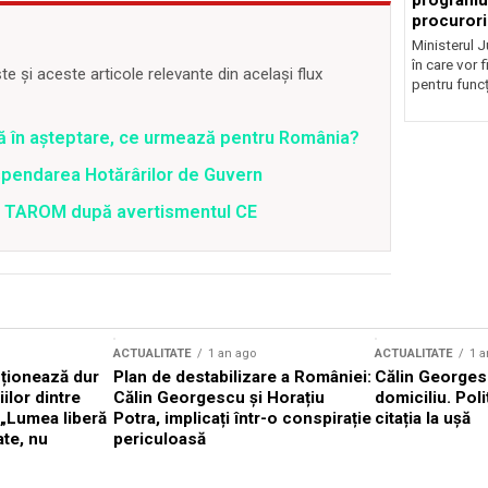
programul
procurori
Ministerul Ju
în care vor f
 și aceste articole relevante din același flux
pentru funcți
ră în așteptare, ce urmează pentru România?
spendarea Hotărârilor de Guvern
 a TAROM după avertismentul CE
ACTUALITATE
1 an ago
ACTUALITATE
1 a
cționează dur
Plan de destabilizare a României:
Călin Georgesc
ilor dintre
Călin Georgescu și Horațiu
domiciliu. Poli
 „Lumea liberă
Potra, implicați într-o conspirație
citația la ușă
ate, nu
periculoasă