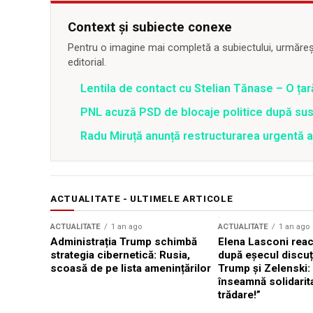
Context și subiecte conexe
Pentru o imagine mai completă a subiectului, urmărește
editorial.
Lentila de contact cu Stelian Tănase – O ța
PNL acuză PSD de blocaje politice după su
Radu Miruță anunță restructurarea urgentă
ACTUALITATE - ULTIMELE ARTICOLE
ACTUALITATE
1 an ago
ACTUALITATE
1 an ago
Administrația Trump schimbă
Elena Lasconi rea
strategia cibernetică: Rusia,
după eșecul discuți
scoasă de pe lista amenințărilor
Trump și Zelenski:
înseamnă solidarit
trădare!”