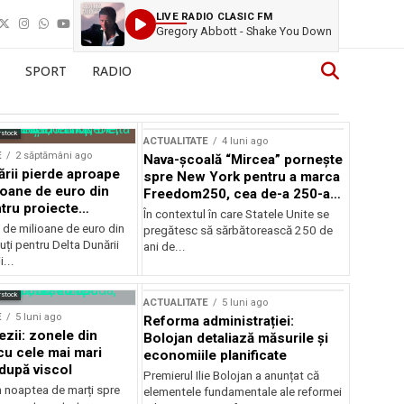
LIVE RADIO CLASIC FM
Gregory Abbott - Shake You Down
SPORT
RADIO
rstock
ACTUALITATE
4 luni ago
E
2 săptămâni ago
Nava-școală “Mircea” pornește
ării pierde aproape
spre New York pentru a marca
ioane de euro din
Freedom250, cea de-a 250-a
tru proiecte
aniversare a Statelor Unite
În contextul în care Statele Unite se
de milioane de euro din
pregătesc să sărbătorească 250 de
ți pentru Delta Dunării
ani de...
...
rstock
ACTUALITATE
5 luni ago
E
5 luni ago
Reforma administrației:
ezii: zonele din
Bolojan detaliază măsurile și
u cele mai mari
economiile planificate
după viscol
Premierul Ilie Bolojan a anunțat că
n noaptea de marți spre
elementele fundamentale ale reformei