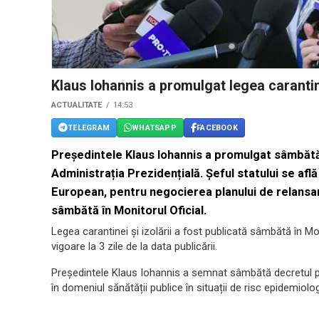
Klaus Iohannis a promulgat legea carantine
ACTUALITATE
14:53
TELEGRAM
WHATSAPP
FACEBOOK
Președintele Klaus Iohannis a promulgat sâmbătă l
Administrația Prezidențială. Șeful statului se află 
European, pentru negocierea planului de relansa
sâmbătă în Monitorul Oficial.
Legea carantinei și izolării a fost publicată sâmbătă în Monit
vigoare la 3 zile de la data publicării.
Președintele Klaus Iohannis a semnat sâmbătă decretul pri
în domeniul sănătății publice în situații de risc epidemiolog