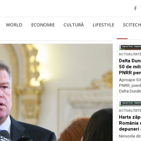
WORLD
ECONOMIE
CULTURĂ
LIFESTYLE
SCITECH
Sursă foto: Shutte
ACTUALITAT
Delta Dun
50 de mil
PNRR pen
esențiale
Aproape 50 
PNRR, pierdu
Delta Dunării
Sursă foto: Shutte
ACTUALITAT
Harta zăp
România c
depuneri 
Ninsorile di