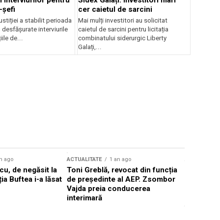
 interviurilor pentru
Sidex Galați: Investitori mari
-șefi
cer caietul de sarcini
stiției a stabilit perioada
Mai mulți investitori au solicitat
i desfășurate interviurile
caietul de sarcini pentru licitația
ile de...
combinatului siderurgic Liberty
Galați,...
n ago
ACTUALITATE
1 an ago
ACTUALITATE
u, de negăsit la
Toni Greblă, revocat din funcția
Ilie Boloj
ția Buftea i-a lăsat
de președinte al AEP. Zsombor
alegerilor
Vajda preia conducerea
constituți
interimară
concentră
viitoarelo