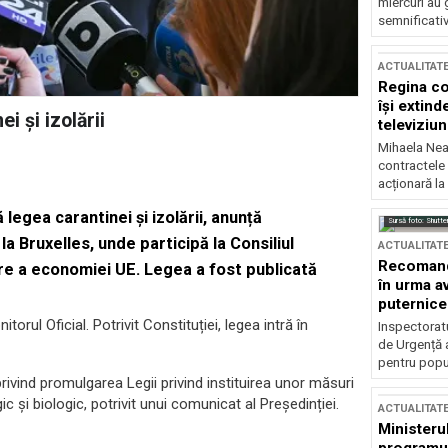
miercuri au 
semnificati
ACTUALITAT
Regina co
își extind
i și izolării
televiziun
Mihaela Nea
contractele 
acționară la
egea carantinei și izolării, anunță
Sursă foto: Shutte
la Bruxelles, unde participă la Consiliul
ACTUALITAT
Recomandă
re a economiei UE. Legea a fost publicată
în urma av
puternice
orul Oficial. Potrivit Constituției, legea intră în
Inspectoratu
de Urgență 
pentru popula
vind promulgarea Legii privind instituirea unor măsuri
ic și biologic, potrivit unui comunicat al Președinției.
ACTUALITAT
Ministerul