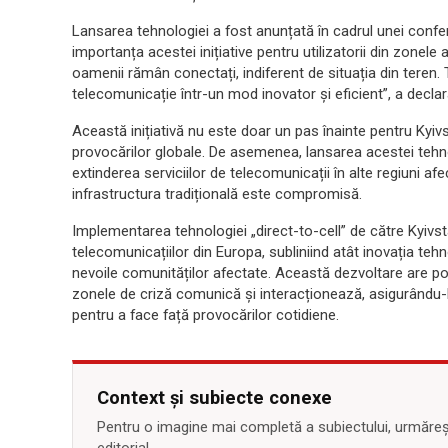
Lansarea tehnologiei a fost anunțată în cadrul unei confer
importanța acestei inițiative pentru utilizatorii din zonel
oamenii rămân conectați, indiferent de situația din teren. 
telecomunicație într-un mod inovator și eficient”, a decla
Această inițiativă nu este doar un pas înainte pentru Kyivs
provocărilor globale. De asemenea, lansarea acestei tehno
extinderea serviciilor de telecomunicații în alte regiuni a
infrastructura tradițională este compromisă.
Implementarea tehnologiei „direct-to-cell” de către Kyiv
telecomunicațiilor din Europa, subliniind atât inovația teh
nevoile comunităților afectate. Această dezvoltare are po
zonele de criză comunică și interacționează, asigurându-le
pentru a face față provocărilor cotidiene.
Context și subiecte conexe
Pentru o imagine mai completă a subiectului, urmărește