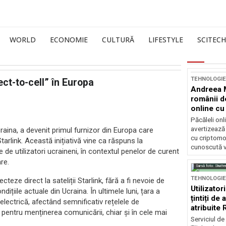
WORLD
ECONOMIE
CULTURĂ
LIFESTYLE
SCITECH
TEHNOLOGIE
ect-to-cell” în Europa
Andreea M
românii d
online c
folosindu
Păcăleli onl
avertizează
raina, a devenit primul furnizor din Europa care
cu criptomo
arlink. Această inițiativă vine ca răspuns la
cunoscută v
de utilizatori ucraineni, în contextul penelor de curent
re.
Sursă foto: Shutte
TEHNOLOGIE
teze direct la sateliții Starlink, fără a fi nevoie de
Utilizator
dițiile actuale din Ucraina. În ultimele luni, țara a
țintiți de
electrică, afectând semnificativ rețelele de
atribuite 
ă pentru menținerea comunicării, chiar și în cele mai
Serviciul de 