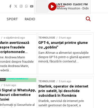
LIVE RADIO CLASIC FM
Whitney Houston - Didn
SPORT
RADIO
o săptămână ago
TEHNOLOGIE
3 luni ago
arin avertizează
GPT-6, anunțat printre glume
espre fraudele
cu „goblini”
u criptomonede
Sam Altman a alimentat speculațiile
-i imaginea
despre GPT-6 printr-o glumă aparent
ine: Andreea Marin
minoră, făcută în contextul...
 românii despre fraudele
nede Andreea Marin,
edetă...
rstock
TEHNOLOGIE
5 luni ago
5 luni ago
Starlink, operator de internet
ii Signal și WhatsApp,
prin satelit, își deschide
 atacuri cibernetice
subsidiară în România
Rusiei
Starlink, serviciul de internet prin
Informații și Securitate al
satelit gestionat de SpaceX, a