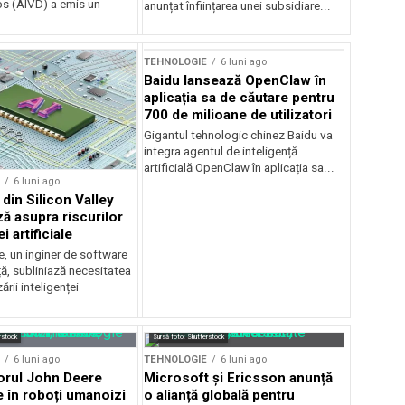
os (AIVD) a emis un
anunțat înființarea unei subsidiare...
..
TEHNOLOGIE
6 luni ago
Baidu lansează OpenClaw în
aplicația sa de căutare pentru
700 de milioane de utilizatori
Gigantul tehnologic chinez Baidu va
integra agentul de inteligență
artificială OpenClaw în aplicația sa...
6 luni ago
din Silicon Valley
ză asupra riscurilor
i artificiale
, un inginer de software
ă, subliniază necesitatea
izării inteligenței
rstock
Sursă foto: Shutterstock
6 luni ago
TEHNOLOGIE
6 luni ago
orul John Deere
Microsoft și Ericsson anunță
e în roboți umanoizi
o alianță globală pentru