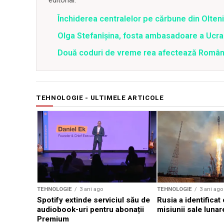
editorial.
Închiderea centralelor pe cărbune din Olteni
Olga Stefanîşina, fosta ambasadoare a Ucrai
Două coduri de vreme rea afectează România 
TEHNOLOGIE - ULTIMELE ARTICOLE
TEHNOLOGIE
3 ani ago
TEHNOLOGIE
3 ani ago
Spotify extinde serviciul său de
Rusia a identificat
audiobook-uri pentru abonații
misiunii sale lunar
Premium