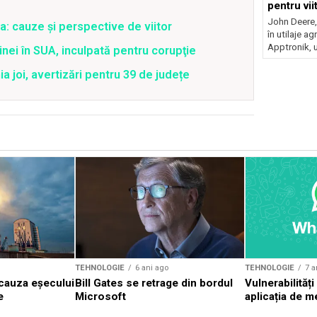
pentru vii
John Deere, 
a: cauze și perspective de viitor
în utilaje ag
Apptronik, u
nei în SUA, inculpată pentru corupţie
joi, avertizări pentru 39 de județe
TEHNOLOGIE
6 ani ago
TEHNOLOGIE
7 a
 cauza eșecului
Bill Gates se retrage din bordul
Vulnerabilități
e
Microsoft
aplicația de 