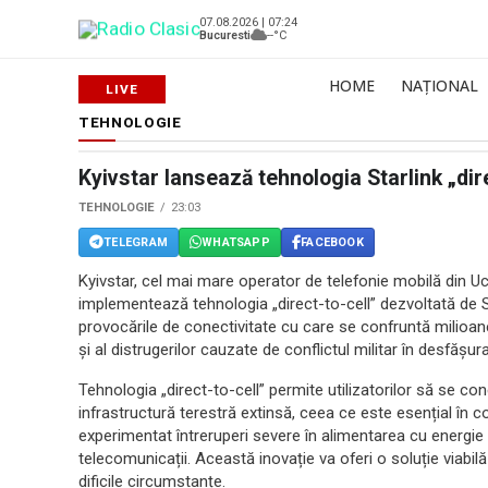
07.08.2026 | 07:24
Bucuresti
--°C
HOME
NAȚIONAL
TEHNOLOGIE
Kyivstar lansează tehnologia Starlink „dir
TEHNOLOGIE
23:03
TELEGRAM
WHATSAPP
FACEBOOK
Kyivstar, cel mai mare operator de telefonie mobilă din Uc
implementează tehnologia „direct-to-cell” dezvoltată de St
provocările de conectivitate cu care se confruntă milioane 
și al distrugerilor cauzate de conflictul militar în desfășura
Tehnologia „direct-to-cell” permite utilizatorilor să se conec
infrastructură terestră extinsă, ceea ce este esențial în con
experimentat întreruperi severe în alimentarea cu energie 
telecomunicații. Această inovație va oferi o soluție viabil
dificile circumstanțe.