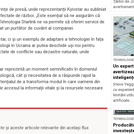
Țărilor de J
avertisment.
ințe de presă, unde reprezentanții Kyivstar au subliniat
e afectate de război. „Este esențial să ne asigurăm că
Tehnologia Starlink ne va permite să oferim servicii de
rat un purtător de cuvânt al companiei.
tar, ci și un exemplu de adaptare a tehnologiei în fața
logii în Ucraina ar putea deschide uși noi pentru
fectate de conflicte sau dezastre naturale, unde
TEHNOLOGIE
Un expert 
star reprezintă un moment semnificativ în domeniul
avertizea
nologică, cât și necesitatea de a răspunde rapid la
inteligențe
tențialul de a transforma modul în care oamenii din
Steve Yegge
 accesul la informații vitale și la resursele necesare
cu experienț
limitării util
artificiale...
Sursă foto: Shutte
TEHNOLOGIE
Producăt
 și aceste articole relevante din același flux
investeșt