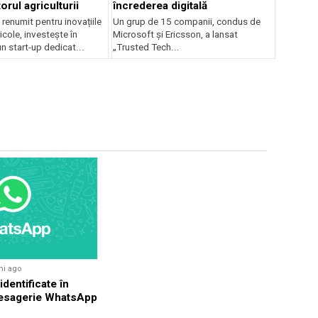
torul agriculturii
încrederea digitală
renumit pentru inovațiile
Un grup de 15 companii, condus de
ricole, investește în
Microsoft și Ericsson, a lansat
n start-up dedicat...
„Trusted Tech...
ni ago
 identificate în
mesagerie WhatsApp