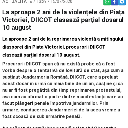
ACTUALITATE
13:29 / 15/07/2020
WHATSAPP
FACEBO
TEL
La aproape 2 ani de la violențele din Piața
Victoriei, DIICOT clasează parțial dosarul
10 august
La aproape 2 ani de la reprimarea violentă a mitingului
diasporei din Piața Victoriei, procurorii DIICOT
clasează parțial dosarul 10 august.
Procurorii DIICOT spun că nu există probe că a fost
vorba despre o tentativă de lovitură de stat, așa cum a
susținut Jandarmeria Română. DIICOT, care a preluat
acest dosar în urmă cu maia bine de un an, susține și că
nu ar fi fost pregătită din timp reprimarea protestului,
așa cum au afirmat o parte dintre manifestanții care au
făcut plângeri penale împotriva jandarmilor. Prin
urmare, conducerea Jandarmeriei de la acea vreme a
fost scoasă de sub urmărire penală.