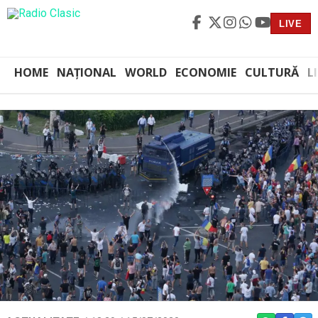
LIVE
HOME
NAȚIONAL
WORLD
ECONOMIE
CULTURĂ
L