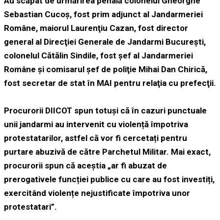
Au scăpat de urmărirea penală colonelul Gheorghe
Sebastian Cucoş, fost prim adjunct al Jandarmeriei
Române, maiorul Laurenţiu Cazan, fost director
general al Direcţiei Generale de Jandarmi Bucureşti,
colonelul Cătălin Sindile, fost şef al Jandarmeriei
Române și comisarul şef de poliţie Mihai Dan Chirică,
fost secretar de stat în MAI pentru relaţia cu prefecţii.
Procurorii DIICOT spun totuși că în cazuri punctuale
unii jandarmi au intervenit cu violență împotriva
protestatarilor, astfel că vor fi cercetați pentru
purtare abuzivă de către Parchetul Militar. Mai exact,
procurorii spun că aceștia „ar fi abuzat de
prerogativele funcției
publice cu care au fost investiți,
exercitând violențe nejustificate
împotriva unor
protestatari”
.