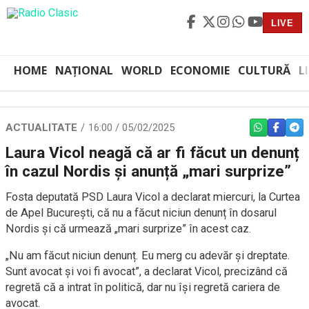
LIVE
HOME
NAȚIONAL
WORLD
ECONOMIE
CULTURĂ
L
ACTUALITATE
16:00 / 05/02/2025
WHATSAPP
FACEBO
TEL
Laura Vicol neagă că ar fi făcut un denunț
în cazul Nordis și anunță „mari surprize”
Fosta deputată PSD Laura Vicol a declarat miercuri, la Curtea
de Apel București, că nu a făcut niciun denunț în dosarul
Nordis și că urmează „mari surprize” în acest caz.
„Nu am făcut niciun denunț. Eu merg cu adevăr și dreptate.
Sunt avocat și voi fi avocat”, a declarat Vicol, precizând că
regretă că a intrat în politică, dar nu își regretă cariera de
avocat.