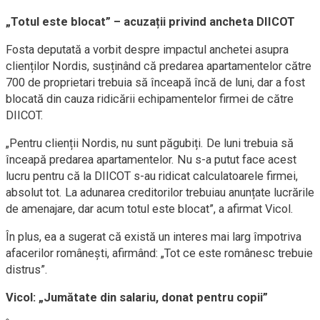
„Totul este blocat” – acuzații privind ancheta DIICOT
Fosta deputată a vorbit despre impactul anchetei asupra
clienților Nordis, susținând că predarea apartamentelor către
700 de proprietari trebuia să înceapă încă de luni, dar a fost
blocată din cauza ridicării echipamentelor firmei de către
DIICOT.
„Pentru clienții Nordis, nu sunt păgubiți. De luni trebuia să
înceapă predarea apartamentelor. Nu s-a putut face acest
lucru pentru că la DIICOT s-au ridicat calculatoarele firmei,
absolut tot. La adunarea creditorilor trebuiau anunțate lucrările
de amenajare, dar acum totul este blocat”, a afirmat Vicol.
În plus, ea a sugerat că există un interes mai larg împotriva
afacerilor românești, afirmând: „Tot ce este românesc trebuie
distrus”.
Vicol: „Jumătate din salariu, donat pentru copii”