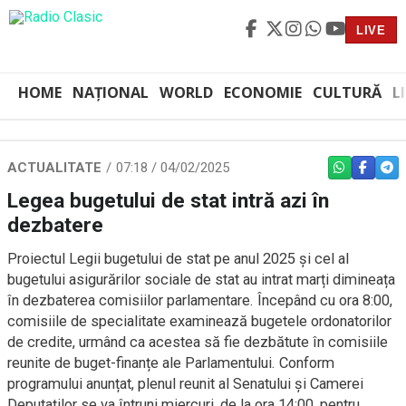
LIVE
HOME
NAȚIONAL
WORLD
ECONOMIE
CULTURĂ
L
ACTUALITATE
07:18 / 04/02/2025
WHATSAPP
FACEBO
TEL
Legea bugetului de stat intră azi în
dezbatere
Proiectul Legii bugetului de stat pe anul 2025 și cel al
bugetului asigurărilor sociale de stat au intrat marți dimineața
în dezbaterea comisiilor parlamentare. Începând cu ora 8:00,
comisiile de specialitate examinează bugetele ordonatorilor
de credite, urmând ca acestea să fie dezbătute în comisiile
reunite de buget-finanțe ale Parlamentului. Conform
programului anunțat, plenul reunit al Senatului și Camerei
Deputaților se va întruni miercuri, de la ora 14:00, pentru