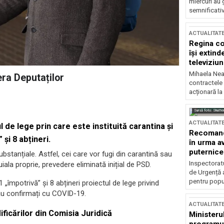
miercuri au 
semnificati
ACTUALITAT
Regina co
își extind
televiziun
Mihaela Nea
ra Deputaților
contractele 
acționară la
Sursă foto: Shutte
ACTUALITAT
 de lege prin care este instituită carantina și
Recomandă
și 8 abțineri.
în urma av
puternice
ubstanțiale. Astfel, cei care vor fugi din carantină sau
Inspectoratu
uiala proprie, prevedere eliminată inițial de PSD.
de Urgență 
pentru popula
„împotrivă” și 8 abțineri proiectul de lege privind
 sau confirmați cu COVID-19.
ACTUALITAT
ficărilor din Comisia Juridică
Ministerul