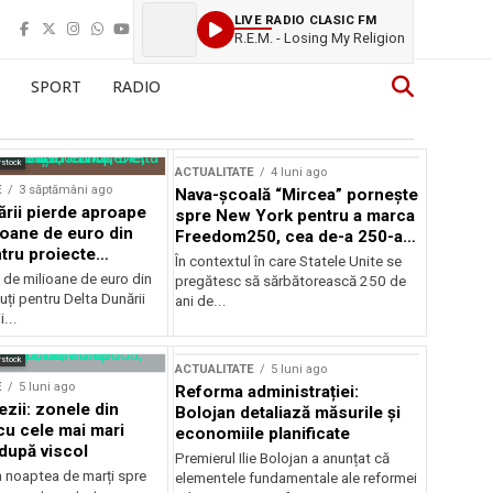
LIVE RADIO CLASIC FM
R.E.M. - Losing My Religion
SPORT
RADIO
rstock
ACTUALITATE
4 luni ago
E
3 săptămâni ago
Nava-școală “Mircea” pornește
ării pierde aproape
spre New York pentru a marca
ioane de euro din
Freedom250, cea de-a 250-a
tru proiecte
aniversare a Statelor Unite
În contextul în care Statele Unite se
de milioane de euro din
pregătesc să sărbătorească 250 de
ți pentru Delta Dunării
ani de...
...
rstock
ACTUALITATE
5 luni ago
E
5 luni ago
Reforma administrației:
ezii: zonele din
Bolojan detaliază măsurile și
u cele mai mari
economiile planificate
după viscol
Premierul Ilie Bolojan a anunțat că
n noaptea de marți spre
elementele fundamentale ale reformei