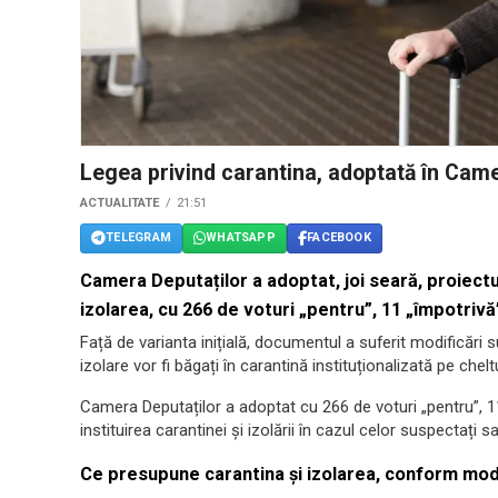
Legea privind carantina, adoptată în Came
ACTUALITATE
21:51
TELEGRAM
WHATSAPP
FACEBOOK
Camera Deputaților a adoptat, joi seară, proiectul
izolarea, cu 266 de voturi „pentru”, 11 „împotrivă” 
Față de varianta inițială, documentul a suferit modificări s
izolare vor fi băgați în carantină instituționalizată pe chelt
Camera Deputaților a adoptat cu 266 de voturi „pentru”, 11 
instituirea carantinei și izolării în cazul celor suspectați
Ce presupune carantina și izolarea, conform modi