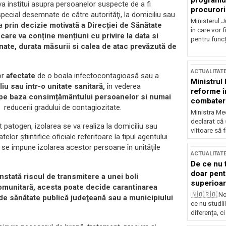
programul
a institui asupra persoanelor suspecte de a fi
procurori
special desemnate de către autorităţi, la domiciliu sau
Ministerul Ju
ta
prin decizie motivată a Direcției de Sănătate
în care vor f
care va conține mențiuni cu privire la data si
pentru funcți
nate, durata măsurii si calea de atac prevăzută de
ACTUALITAT
or
afectate
de o boala infectocontagioasă sau a
Ministrul
liu sau într-o unitate sanitară,
în vederea
reforme î
pe baza consimțământului persoanelor si numai
combaterea
i reducerii gradului de contagiozitate.
Ministra Med
declarat că
patogen, izolarea se va realiza la domiciliu sau
viitoare să 
elor știintifice oficiale referitoare la tipul agentului
, se impune izolarea acestor persoane în unitățile
ACTUALITAT
De ce nu 
doar pentr
onstată riscul de transmitere a unei boli
superioar
omunitară, acesta poate decide carantinarea
🇳🇴🇷🇴 No
 de sănătate publică judeţeană sau a municipiului
ce nu studii
diferența, ci