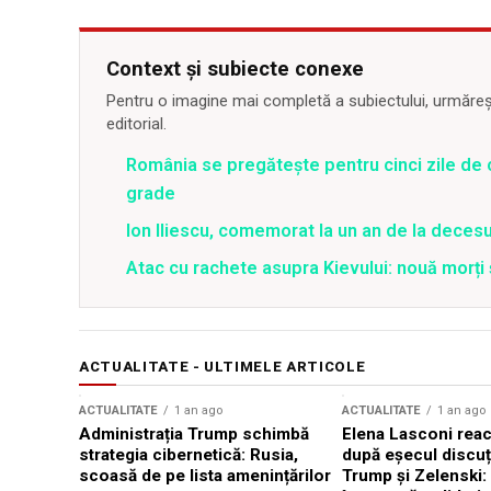
Context și subiecte conexe
Pentru o imagine mai completă a subiectului, urmărește
editorial.
România se pregătește pentru cinci zile de 
grade
Ion Iliescu, comemorat la un an de la decesul
Atac cu rachete asupra Kievului: nouă morți
ACTUALITATE - ULTIMELE ARTICOLE
ACTUALITATE
1 an ago
ACTUALITATE
1 an ago
Administrația Trump schimbă
Elena Lasconi rea
strategia cibernetică: Rusia,
după eșecul discuți
scoasă de pe lista amenințărilor
Trump și Zelenski: