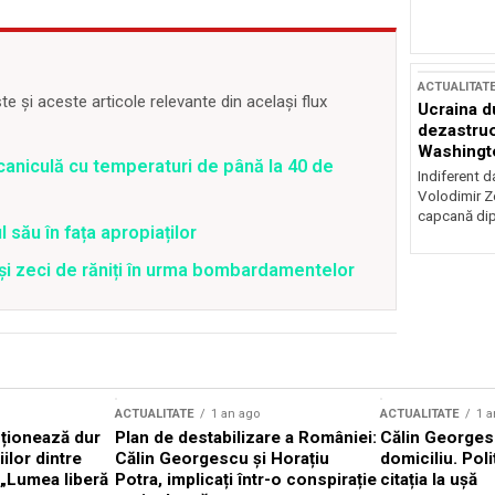
ACTUALITAT
 și aceste articole relevante din același flux
Ucraina d
dezastruo
Washingto
caniculă cu temperaturi de până la 40 de
incertitud
Indiferent d
Volodimir Ze
capcană dip
 său în fața apropiaților
 și zeci de răniți în urma bombardamentelor
ACTUALITATE
1 an ago
ACTUALITATE
1 a
cționează dur
Plan de destabilizare a României:
Călin Georgesc
ilor dintre
Călin Georgescu și Horațiu
domiciliu. Poli
 „Lumea liberă
Potra, implicați într-o conspirație
citația la ușă