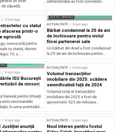
generat un strat
administrației au fost convenite...
v de zăpadă...
Sursă foto: Shutterstock
E
5 luni ago
ACTUALITATE
5 luni ago
ntractelor cu statul
Bărbat condamnat la 20 de ani
e afacerea printr-o
de închisoare pentru violul
e agricolă
fiicei partenerei sale
gu, cunoscută pentru
Un bărbat din Arad a fost condamnat
sale cu statul, devine
la 20 de ani de închisoare pentru...
 Agro TV, o...
rstock
ACTUALITATE
6 luni ago
E
6 luni ago
Volumul tranzacțiilor
rile ISU București
imobiliare din 2025: scădere
ertizării de ninsori
semnificativă față de 2024
Volumul total al tranzacțiilor
l General pentru Situații
imobiliare din 2025 a fost de
a emis recomandări
aproximativ 525 de milioane...
ție, în urma avertizării...
E
6 luni ago
ACTUALITATE
6 luni ago
 Justiției anunță
Noul interes pentru fostul