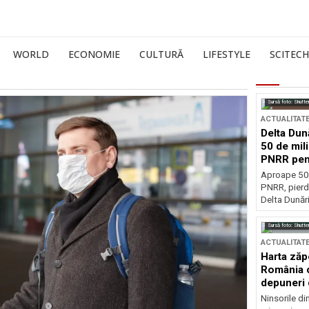
WORLD
ECONOMIE
CULTURĂ
LIFESTYLE
SCITECH
Sursă foto: Shutte
ACTUALITAT
Delta Dun
50 de mil
PNRR pen
esențiale
Aproape 50 
PNRR, pierdu
Delta Dunării
Sursă foto: Shutte
ACTUALITAT
Harta zăp
România c
depuneri 
Ninsorile di