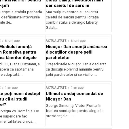
 interviurilor pentru
Sidex Galați: Investitori mari
-șefi
cer caietul de sarcini
stiției a stabilit perioada
Mai mulți investitori au solicitat
i desfășurate interviurile
caietul de sarcini pentru licitația
ile de...
combinatului siderurgic Liberty
Galați,...
E
6 luni ago
ACTUALITATE
6 luni ago
 Mediului anunță
Nicușor Dan anunță amânarea
n Romsilva pentru
discuțiilor despre șefii
 tăierilor ilegale
parchetelor
iului, Diana Buzoianu, a
Președintele Nicușor Dan a declarat
 speră ca săptămâna
că discuțiile privind numirile pentru
fie adoptată...
șefii parchetelor și serviciilor...
E
1 an ago
ACTUALITATE
1 an ago
te poți numi deștept
Ultimul sondaj comandat de
u că ai studii
Nicușor Dan
e!?
George Simion și Victor Ponta, în
fruntea sondajelor pentru alegerile
rvegia vs. România: De
prezidențiale ...
le superioare fac
 mentalitatea civică...