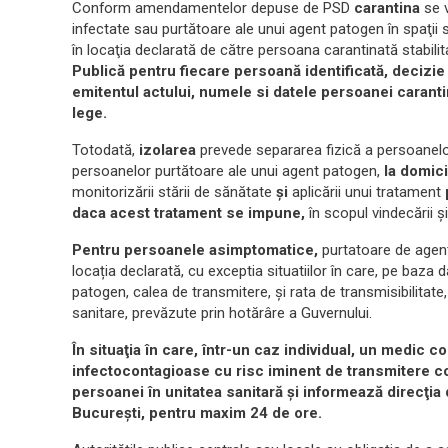
Conform amendamentelor depuse de PSD
carantina
se v
infectate sau purtătoare ale unui agent patogen în spaţii 
în locaţia declarată de către persoana carantinată stabili
Publică pentru fiecare persoană identificată, decizie 
emitentul actului, numele si datele persoanei caranti
lege.
Totodată,
izolarea
prevede separarea fizică a persoanel
persoanelor purtătoare ale unui agent patogen,
la domici
monitorizării stării de sănătate
și
aplicării unui tratament
daca acest tratament se impune,
în scopul vindecării ș
Pentru persoanele asimptomatice,
purtatoare de agent 
locația declarată, cu exceptia situatiilor în care, pe baza dat
patogen, calea de transmitere, și rata de transmisibilitate
sanitare, prevăzute prin hotărâre a Guvernului.
În situaţia în care, într-un caz individual, un medic c
infectocontagioase cu risc iminent de transmitere c
persoanei în unitatea sanitară şi informează direcţia
Bucureşti, pentru maxim 24 de ore.