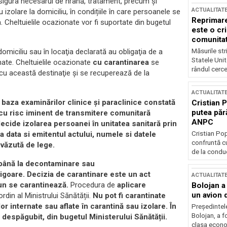
 asigura necesarul de hrană, tratament, precum și
ACTUALITAT
izolare la domiciliu, în condițiile în care persoanele se
Reprimare
. Cheltuielile ocazionate vor fi suportate din bugetul
este o cri
comunitate
miciliu sau în locaţia declarată au obligaţia de a
Măsurile stri
Statele Unit
nate. Cheltuielile ocazionate
cu carantinarea
se
rândul cerce
 cu această destinaţie şi se recuperează de la
ACTUALITAT
e baza examinărilor clinice și paraclinice constată
Cristian 
putea păr
 cu risc
iminent de transmitere comunitară
ANPC
ecide izolarea persoanei în unitatea sanitară prin
la data si emitentul actului, numele si datele
Cristian Po
confruntă cu
evăzută de lege.
de la conduc
până la decontaminare sau
igoare.
Decizia de carantinare este un act
ACTUALITAT
bun se carantinează.
Procedura de
aplicare
Bolojan a
un avion d
ordin al Ministrului Sănătății.
Nu pot fi carantinate
 internate sau aflate în carantină sau izolare. În
Președintele
Bolojan, a f
i despăgubit, din bugetul Ministerului Sănătății.
clasa econom