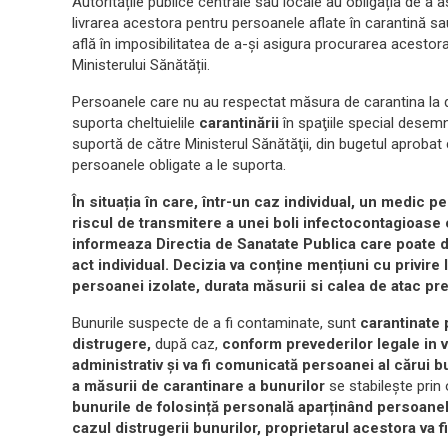
Autoritățile publice centrale sau locale au obligația de a
livrarea acestora pentru persoanele aflate în carantină sau 
află în imposibilitatea de a-și asigura procurarea acestora
Ministerului Sănătății.
Persoanele care nu au respectat măsura de carantina la do
suporta cheltuielile
carantinării
în spaţiile special desem
suportă de către Ministerul Sănătăţii, din bugetul aprobat
persoanele obligate a le suporta.
În situația în care, într-un caz individual, un medic p
riscul de transmitere a unei boli infectocontagioase
informeaza Directia de Sanatate Publica care poate d
act individual. Decizia
va conține mențiuni cu privire 
persoanei izolate, durata măsurii si calea de atac pr
Bunurile suspecte de a fi contaminate, sunt
carantinate
distrugere,
după caz,
conform prevederilor legale in v
administrativ și va fi comunicată persoanei al cărui 
a măsurii de carantinare a bunurilor
se stabilește prin 
bunurile de folosință personală aparținând persoanelor
cazul distrugerii bunurilor, proprietarul acestora va f