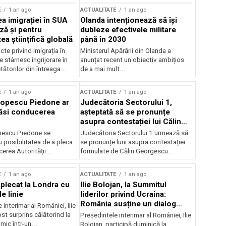
E
1 an ago
ACTUALITATE
1 an ago
a imigrației în SUA
Olanda intenționează să își
ză și pentru
dubleze efectivele militare
a științifică globală
până în 2030
cte privind imigrația în
Ministerul Apărării din Olanda a
e stârnesc îngrijorare în
anunțat recent un obiectiv ambițios
tătorilor din întreaga...
de a mai mult...
E
1 an ago
ACTUALITATE
1 an ago
Popescu Piedone ar
Judecătoria Sectorului 1,
ăsi conducerea
așteptată să se pronunțe
asupra contestației lui Călin
Georgescu privind controlul
pescu Piedone se
Judecătoria Sectorului 1 urmează să
judiciar
 posibilitatea de a pleca
se pronunțe luni asupra contestației
erea Autorității...
formulate de Călin Georgescu...
E
1 an ago
ACTUALITATE
1 an ago
 plecat la Londra cu
Ilie Bolojan, la Summitul
e linie
liderilor privind Ucraina:
România susține un dialog
 interimar al României, Ilie
transatlantic pentru securitate
ost surprins călătorind la
Președintele interimar al României, Ilie
și stabilitate
ic într-un...
Bolojan, participă duminică la