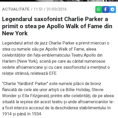
ACTUALITATE
11:51 / 31/03/2016
WHATSAPP
FACEBO
TEL
Legendarul saxofonist Charlie Parker a
primit o stea pe Apollo Walk of Fame din
New York
Legendarul artist de jazz Charlie Parker a primit miercuri o
stea cu numele său pe Apollo Walk of Fame, aleea
celebrităților din fața emblematicului Teatru Apollo din
Harlem (New York), scenă pe care au cântat numeroase
vedete afroamericane și cu care saxofonistul a menținut o
relație strânsă, relatează EFE.
"Charlie 'Yardbird' Parker" este numele plăcii de bronz
flancată de cele ale unor artiști ca Billie Holiday, Stevie
Wonder și Ella Fitzgerald, printre alte celebrități, de pe aleea
situată la ieșirea din acest teatru și unde afroamericanilor le-
a fost interzis accesul de la deschiderea stabilimentului în
1914 și până în 1934.