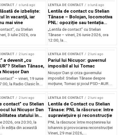
 CONTACT
o lună ago
LENTILA DE CONTACT
o lună ago
ăsată de izbeliște:
Lentila de contact cu Stelian
l în vacanță, iar
Tănase – Bolojan, locomotiva
nu mai vine
PNL: opoziție sau tentația
puterii?
contact”, cu Stelian
„Lentila de contact” cu Stelian
eri, 3 iulie 2026, ora
Tănase – vineri, 26 iunie 2026, ora
12:00, la...
 CONTACT
2 luni ago
LENTILA DE CONTACT
2 luni ago
” a devenit „cu
Pariul lui Nicușor: guvernul
AUR”? Stelian Tănase,
imposibil al lui Tomac
la Nicușor Dan
Nicușor Dan și criza guvernului
imposibil: Stelian Tănase despre
contact” – vineri, 19 iunie
moțiune, Tomac și jocul PSD–AUR...
:00, la Radio Clasic În...
 CONTACT
2 luni ago
LENTILA DE CONTACT
2 luni ago
e contact” cu Stelian
Lentila de Contact cu Stelian
ocul lui Nicușor Dan
Tănase: PNL la răscruce: între
ilitatea statului în
supraviețuire și reconstrucție
lor
nie 2026, ora 20:30, la
PNL la răscruce: între moștenirea lui
 În ediția din această
Iohannis și provocarea reconstrucției
..
Vineri, 29 mai 2026,...