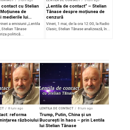
 CONTACT
3 luni ago
LENTILA DE CONTACT
3 luni ago
 contact cu Stelian
„Lentila de contact” – Stelian
 Moțiunea de
Tănase despre moțiunea de
 medierile lui
cenzură
vineri a emisiunii „Lentila
Vineri, 1 mai, de la ora 12:00, la Radio
, Stelian Tănase
Clasic, Stelian Tănase analizează, în...
riza politică...
CT
8 luni ago
LENTILA DE CONTACT
8 luni ago
LENTILA DE 
tact: reforma
Trump, Putin, China și un
Lentila de
nințarea războiului
București în haos – prin Lentila
Tănase – 
lui Stelian Tănase
lumea în c