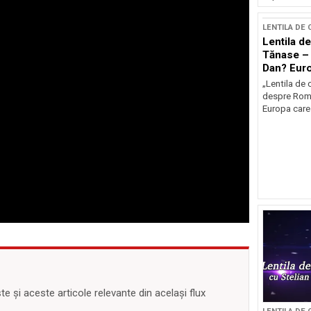
LENTILA DE
Lentila de
Tănase – 
Dan? Eur
occidenta
„Lentila de 
despre Româ
Europa care 
 și aceste articole relevante din același flux