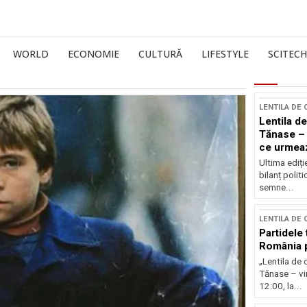
WORLD
ECONOMIE
CULTURĂ
LIFESTYLE
SCITECH
LENTILA DE
Lentila de
Tănase – 
ce urmea
Ultima ediți
bilanț politi
semne...
LENTILA DE
Partidele 
România p
„Lentila de 
Tănase – vin
12:00, la...