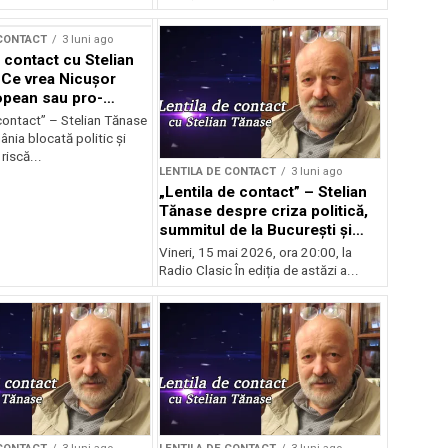
 CONTACT
3 luni ago
 contact cu Stelian
Ce vrea Nicușor
opean sau pro-
l?
contact” – Stelian Tănase
nia blocată politic și
riscă...
LENTILA DE CONTACT
3 luni ago
„Lentila de contact” – Stelian
Tănase despre criza politică,
summitul de la București și
ascensiunea lui Bolojan
Vineri, 15 mai 2026, ora 20:00, la
Radio Clasic În ediția de astăzi a...