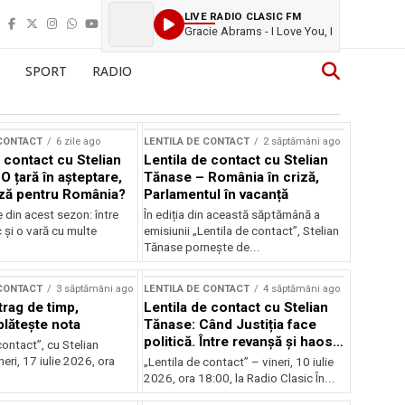
LIVE RADIO CLASIC FM
Gracie Abrams - I Love You, I
SPORT
RADIO
 CONTACT
6 zile ago
LENTILA DE CONTACT
2 săptămâni ago
 contact cu Stelian
Lentila de contact cu Stelian
O țară în așteptare,
Tănase – România în criză,
ză pentru România?
Parlamentul în vacanță
e din acest sezon: între
În ediția din această săptămână a
c și o vară cu multe
emisiunii „Lentila de contact”, Stelian
Tănase pornește de...
 CONTACT
3 săptămâni ago
LENTILA DE CONTACT
4 săptămâni ago
trag de timp,
Lentila de contact cu Stelian
lătește nota
Tănase: Când Justiția face
politică. Între revanșă și haos
contact”, cu Stelian
instituțional
eri, 17 iulie 2026, ora
„Lentila de contact” – vineri, 10 iulie
2026, ora 18:00, la Radio Clasic În...