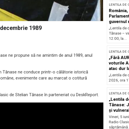
LENTILA DE
România, l
Parlamentu
guvernul 
2 decembrie 1989
„Lentila de 
Tănase – vin
12:00, la...
LENTILA DE
Tănase ne propune să ne amintim de anul 1989, anul
„Fără AUR
voturile 
atac dur 
 Tănase ne conduce printr-o călătorie istorică
„Lentila de 
 Române, evenimente care au marcat o cotitură
2026, ora 17
LENTILA DE
asic de Stelian Tănase în parteneriat cu DeskReport.
„Lentila d
Tănase: J
și vulnerab
fața crize
Vineri, 5 iu
Radio Clasic
săptămână.