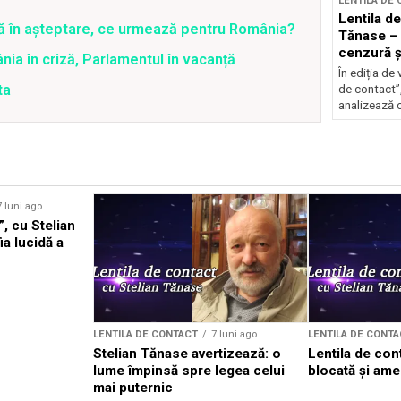
LENTILA DE
Lentila de
ră în așteptare, ce urmează pentru România?
Tănase –
cenzură și
ia în criză, Parlamentul în vacanță
Nicușor
În ediția de 
ta
de contact”
analizează c
7 luni ago
”, cu Stelian
a lucidă a
LENTILA DE CONTACT
7 luni ago
LENTILA DE CONTA
Stelian Tănase avertizează: o
Lentila de con
lume împinsă spre legea celui
blocată și ame
mai puternic