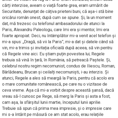
cărți interzise, aveam o viață foarte grea, eram urmărit de
Securitate, denunțat de câțiva prieteni buni, că așa-i stă bine
oricărui român onest, după cum se spune. Și, la un moment
dat, mă trezesc cu telefonul ambasadorului de atunci la
Paris, Alexandru Paleologu, care îmi era și mentor, îmi era
foarte apropiat. Deci, nu întâmplător mi-a venit acel telefon și
mi-a spus: „Dragă, să vii la Paris”, mi-a dat și datele când să
vin, mi-a trimis și invitația oficială după aceea, să vin pentru
că Regele vine aici. Eu știam puțin povestea lui; Regele
trebuia să vină în țară, în România, să petreacă Paștele. Și,
celebrul nostru regim necomunist, condus de Iliescu, Roman,
Bârlădeanu, Brucan și ceilalți necomuniști, i-au interzis. Și
atunci, Regele a ales să meargă la Paris, pentru că acolo era
o mare comunitate românească, pe care nu o vizitase de
ceva vreme. Așa că mi-a vorbit despre această șansă, dacă
vreau să-l cunosc pe Rege, să merg la Paris și asta a fost,
cam așa, la sfârșitul lunii martie, începutul lunii aprilie.
Trebuie să spun că prima mea impresie, și o impresie care
mi s-a întărit pe măsură ce am stat acolo, erau relațiile