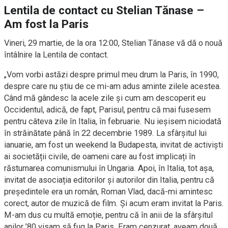
Lentila de contact cu Stelian Tănase –
Am fost la Paris
Vineri, 29 martie, de la ora
12:00
, Stelian Tănase vă dă o nouă
întâlnire la Lentila de contact.
„Vom vorbi astăzi despre primul meu drum la Paris, în 1990,
despre care nu știu de ce mi-am adus aminte zilele acestea.
Când mă gândesc la acele zile și cum am descoperit eu
Occidentul, adică, de fapt, Parisul, pentru că mai fusesem
pentru câteva zile în Italia, în februarie. Nu ieșisem niciodată
în străinătate până în 22 decembrie 1989. La sfârșitul lui
ianuarie, am fost un weekend la Budapesta, invitat de activiști
ai societății civile, de oameni care au fost implicați în
răsturnarea comunismului în Ungaria. Apoi, în Italia, tot așa,
invitat de asociația editorilor și autorilor din Italia, pentru că
președintele era un român, Roman Vlad, dacă-mi amintesc
corect, autor de muzică de film. Și acum eram invitat la Paris.
M-am dus cu multă emoție, pentru că în anii de la sfârșitul
anilor ’80 visam să fug la Paris. Eram cenzurat, aveam două