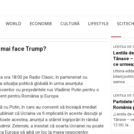
WORLD
ECONOMIE
CULTURĂ
LIFESTYLE
SCITECH
LENTILA DE
e mai face Trump?
Lentila de
Tănase – 
ce urmea
Ultima ediți
bilanț politi
 la ora 18:00 pe Radio Clasic, în parteneriat cu
semne...
a situația politică globală în urma anunțului
cierilor cu președintele rus Vladimir Putin pentru o
edent pentru România și Europa.
LENTILA DE
Partidele 
ă cu Putin, în care au convenit să înceapă imediat
România p
ubliniat că Ucraina va fi implicată în aceste discuții și
„Lentila de 
toate acestea, anunțul a stârnit îngrijorări în rândul
Tănase – vin
12:00, la...
lodimir Zelenski, a insistat că soarta Ucrainei nu poate
at ca Europa să aibă un loc la masa negocierilor.