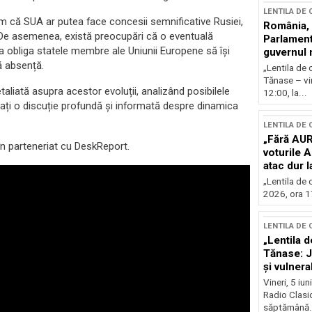
LENTILA DE
 tem că SUA ar putea face concesii semnificative Rusiei,
România, l
. De asemenea, există preocupări că o eventuală
Parlamentu
 obliga statele membre ale Uniunii Europene să își
guvernul 
ă absență.
„Lentila de 
Tănase – vin
taliată asupra acestor evoluții, analizând posibilele
12:00, la...
tați o discuție profundă și informată despre dinamica
LENTILA DE
„Fără AUR
 în parteneriat cu DeskReport.
voturile 
atac dur 
„Lentila de 
2026, ora 17
LENTILA DE
„Lentila d
Tănase: J
și vulnerab
fața crize
Vineri, 5 iu
Radio Clasic
săptămână.