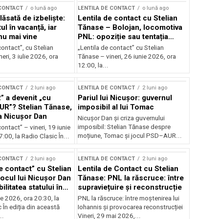
 CONTACT
o lună ago
LENTILA DE CONTACT
o lună ago
ăsată de izbeliște:
Lentila de contact cu Stelian
l în vacanță, iar
Tănase – Bolojan, locomotiva
nu mai vine
PNL: opoziție sau tentația
puterii?
contact”, cu Stelian
„Lentila de contact” cu Stelian
eri, 3 iulie 2026, ora
Tănase – vineri, 26 iunie 2026, ora
12:00, la...
 CONTACT
2 luni ago
LENTILA DE CONTACT
2 luni ago
” a devenit „cu
Pariul lui Nicușor: guvernul
AUR”? Stelian Tănase,
imposibil al lui Tomac
la Nicușor Dan
Nicușor Dan și criza guvernului
imposibil: Stelian Tănase despre
contact” – vineri, 19 iunie
moțiune, Tomac și jocul PSD–AUR...
:00, la Radio Clasic În...
 CONTACT
2 luni ago
LENTILA DE CONTACT
2 luni ago
e contact” cu Stelian
Lentila de Contact cu Stelian
ocul lui Nicușor Dan
Tănase: PNL la răscruce: între
ilitatea statului în
supraviețuire și reconstrucție
lor
nie 2026, ora 20:30, la
PNL la răscruce: între moștenirea lui
 În ediția din această
Iohannis și provocarea reconstrucției
..
Vineri, 29 mai 2026,...