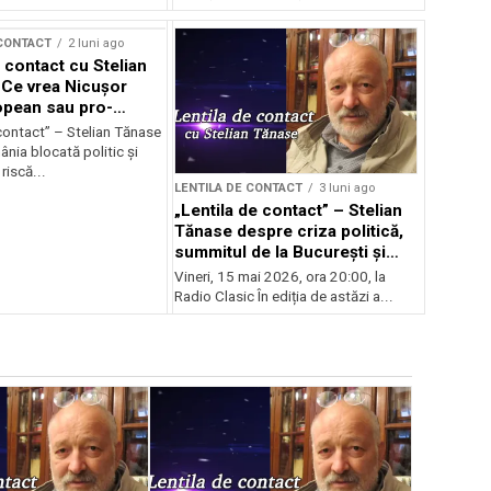
 CONTACT
2 luni ago
 contact cu Stelian
Ce vrea Nicușor
opean sau pro-
l?
contact” – Stelian Tănase
nia blocată politic și
riscă...
LENTILA DE CONTACT
3 luni ago
„Lentila de contact” – Stelian
Tănase despre criza politică,
summitul de la București și
ascensiunea lui Bolojan
Vineri, 15 mai 2026, ora 20:00, la
Radio Clasic În ediția de astăzi a...