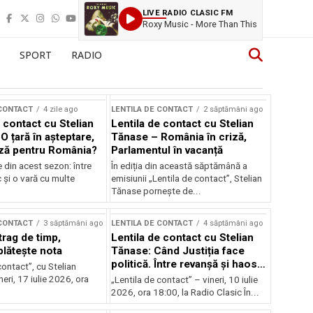
LIVE RADIO CLASIC FM
Roxy Music - More Than This
SPORT
RADIO
 CONTACT
4 zile ago
LENTILA DE CONTACT
2 săptămâni ago
 contact cu Stelian
Lentila de contact cu Stelian
O țară în așteptare,
Tănase – România în criză,
ză pentru România?
Parlamentul în vacanță
e din acest sezon: între
În ediția din această săptămână a
c și o vară cu multe
emisiunii „Lentila de contact”, Stelian
Tănase pornește de...
 CONTACT
3 săptămâni ago
LENTILA DE CONTACT
4 săptămâni ago
trag de timp,
Lentila de contact cu Stelian
lătește nota
Tănase: Când Justiția face
politică. Între revanșă și haos
contact”, cu Stelian
instituțional
eri, 17 iulie 2026, ora
„Lentila de contact” – vineri, 10 iulie
2026, ora 18:00, la Radio Clasic În...