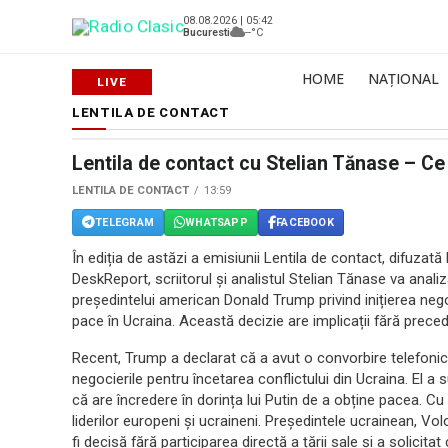
08.08.2026 | 05:42
Bucuresti
--°C
HOME
NAȚIONAL
LENTILA DE CONTACT
Lentila de contact cu Stelian Tănase – C
LENTILA DE CONTACT
13:59
TELEGRAM
WHATSAPP
FACEBOOK
În ediția de astăzi a emisiunii Lentila de contact, difuzată
DeskReport, scriitorul și analistul Stelian Tănase va analiz
președintelui american Donald Trump privind inițierea nego
pace în Ucraina. Această decizie are implicații fără prec
Recent, Trump a declarat că a avut o convorbire telefonic
negocierile pentru încetarea conflictului din Ucraina. El a s
că are încredere în dorința lui Putin de a obține pacea. Cu 
liderilor europeni și ucraineni. Președintele ucrainean, Vo
fi decisă fără participarea directă a țării sale și a solicit