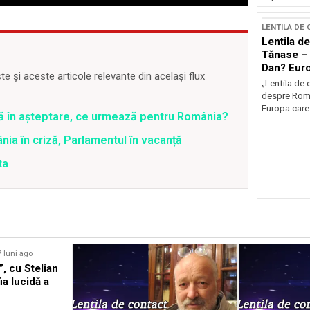
LENTILA DE
Lentila de
Tănase – 
Dan? Eur
 și aceste articole relevante din același flux
occidenta
„Lentila de 
despre Româ
Europa care 
ră în așteptare, ce urmează pentru România?
ia în criză, Parlamentul în vacanță
ta
7 luni ago
”, cu Stelian
a lucidă a