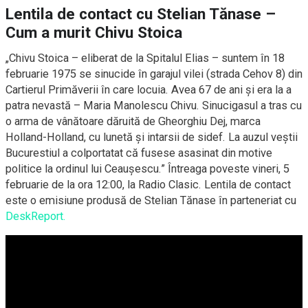
Lentila de contact cu Stelian Tănase –
Cum a murit Chivu Stoica
„Chivu Stoica – eliberat de la Spitalul Elias – suntem în 18
februarie 1975 se sinucide în garajul vilei (strada Cehov 8) din
Cartierul Primăverii în care locuia. Avea 67 de ani și era la a
patra nevastă – Maria Manolescu Chivu. Sinucigasul a tras cu
o arma de vânătoare dăruită de Gheorghiu Dej, marca
Holland-Holland, cu lunetă și intarsii de sidef. La auzul veștii
Bucurestiul a colportatat că fusese asasinat din motive
politice la ordinul lui Ceaușescu.” Întreaga poveste vineri, 5
februarie de la ora 12:00, la Radio Clasic. Lentila de contact
este o emisiune produsă de Stelian Tănase în parteneriat cu
DeskReport.