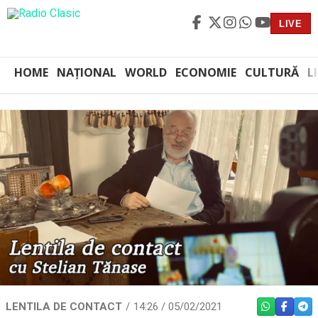
LIVE
HOME
NAȚIONAL
WORLD
ECONOMIE
CULTURĂ
L
LENTILA DE CONTACT
14:26 / 05/02/2021
WHATSAPP
FACEBO
TEL