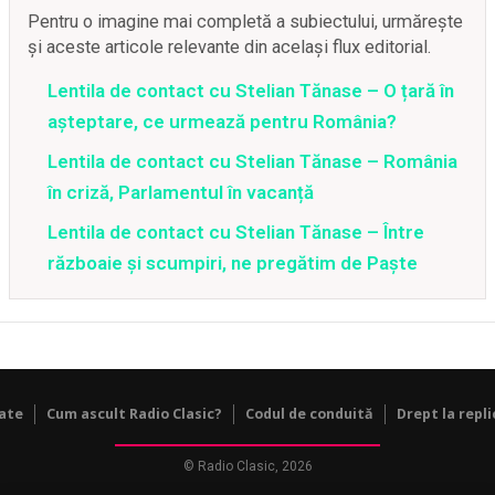
Pentru o imagine mai completă a subiectului, urmărește
și aceste articole relevante din același flux editorial.
Lentila de contact cu Stelian Tănase – O țară în
așteptare, ce urmează pentru România?
Lentila de contact cu Stelian Tănase – România
în criză, Parlamentul în vacanță
Lentila de contact cu Stelian Tănase – Între
războaie și scumpiri, ne pregătim de Paște
tate
Cum ascult Radio Clasic?
Codul de conduită
Drept la repli
© Radio Clasic, 2026