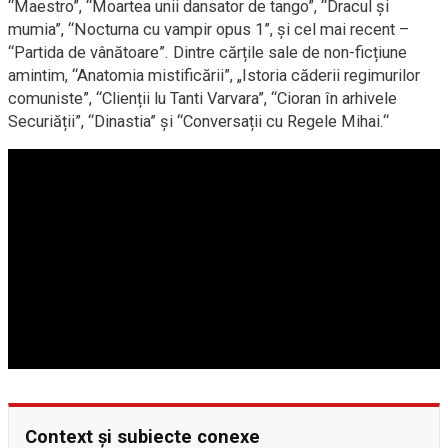
“Maestro”, “Moartea unii dansator de tango”, “Dracul și
mumia”, “Nocturna cu vampir opus 1”, și cel mai recent –
“Partida de vânătoare”. Dintre cărțile sale de non-ficțiune
amintim, “Anatomia mistificării”, „Istoria căderii regimurilor
comuniste”, “Clienții lu Tanti Varvara”, “Cioran în arhivele
Securiății”, “Dinastia” și “Conversații cu Regele Mihai.“
Context și subiecte conexe