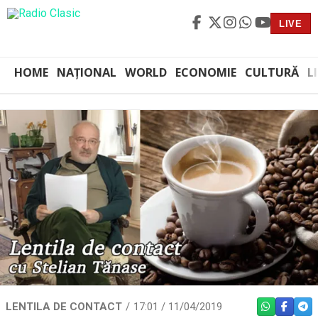
LIVE
HOME
NAȚIONAL
WORLD
ECONOMIE
CULTURĂ
L
LENTILA DE CONTACT
17:01 / 11/04/2019
WHATSAPP
FACEBO
TEL