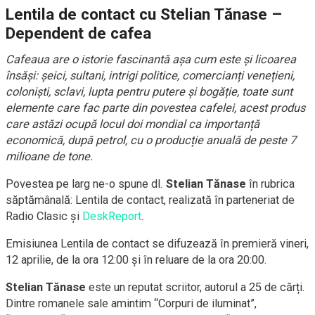
Lentila de contact cu Stelian Tănase –
Dependent de cafea
Cafeaua are o istorie fascinantă așa cum este și licoarea
însăși: șeici, sultani, intrigi politice, comercianți venețieni,
coloniști, sclavi, lupta pentru putere și bogăție, toate sunt
elemente care fac parte din povestea cafelei, acest produs
care astăzi ocupă locul doi mondial ca importanță
economică, după petrol, cu o producție anuală de peste 7
milioane de tone.
Povestea pe larg ne-o spune dl.
Stelian Tănase
în rubrica
săptămânală: Lentila de contact, realizată în parteneriat de
Radio Clasic și
DeskReport
.
Emisiunea Lentila de contact se difuzează în premieră vineri,
12 aprilie, de la ora 12:00 și în reluare de la ora 20:00.
Stelian Tănase
este un reputat scriitor, autorul a 25 de cărți.
Dintre romanele sale amintim “Corpuri de iluminat”,