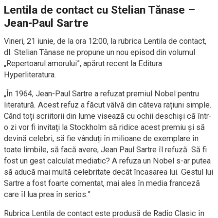
Lentila de contact cu Stelian Tănase –
Jean-Paul Sartre
Vineri, 21 iunie, de la ora 12:00, la rubrica Lentila de contact,
dl. Stelian Tănase ne propune un nou episod din volumul
„Repertoarul amorului”, apărut recent la Editura
Hyperliteratura.
„În 1964, Jean-Paul Sartre a refuzat premiul Nobel pentru
literatură. Acest refuz a făcut vâlvă din câteva rațiuni simple.
Când toți scriitorii din lume visează cu ochii deschiși că într-
o zi vor fi invitați la Stockholm să ridice acest premiu și să
devină celebri, să fie vânduți în milioane de exemplare în
toate limbile, să facă avere, Jean Paul Sartre îl refuză. Să fi
fost un gest calculat mediatic? A refuza un Nobel s-ar putea
să aducă mai multă celebritate decât încasarea lui. Gestul lui
Sartre a fost foarte comentat, mai ales în media franceză
care îl lua prea în serios.”
Rubrica Lentila de contact este produsă de Radio Clasic în