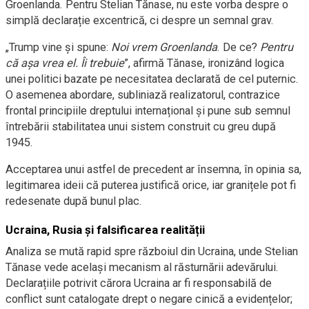
Groenlanda. Pentru Stelian Tănase, nu este vorba despre o
simplă declarație excentrică, ci despre un semnal grav.
„Trump vine și spune:
Noi vrem Groenlanda
. De ce?
Pentru
că așa vrea el. Îi trebuie
”, afirmă Tănase, ironizând logica
unei politici bazate pe necesitatea declarată de cel puternic.
O asemenea abordare, subliniază realizatorul, contrazice
frontal principiile dreptului internațional și pune sub semnul
întrebării stabilitatea unui sistem construit cu greu după
1945.
Acceptarea unui astfel de precedent ar însemna, în opinia sa,
legitimarea ideii că puterea justifică orice, iar granițele pot fi
redesenate după bunul plac.
Ucraina, Rusia și falsificarea realității
Analiza se mută rapid spre războiul din Ucraina, unde Stelian
Tănase vede același mecanism al răsturnării adevărului.
Declarațiile potrivit cărora Ucraina ar fi responsabilă de
conflict sunt catalogate drept o negare cinică a evidențelor;