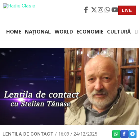
LIVE
HOME
NAȚIONAL
WORLD
ECONOMIE
CULTURĂ
L
LENTILA DE CONTACT
16:09 / 24/12/2025
WHATSAPP
FACEBO
TEL