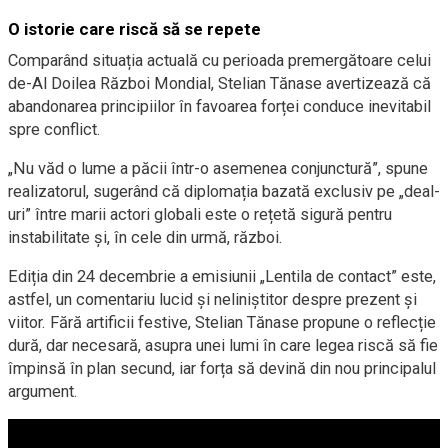
O istorie care riscă să se repete
Comparând situația actuală cu perioada premergătoare celui
de-Al Doilea Război Mondial, Stelian Tănase avertizează că
abandonarea principiilor în favoarea forței conduce inevitabil
spre conflict.
„Nu văd o lume a păcii într-o asemenea conjunctură”, spune
realizatorul, sugerând că diplomația bazată exclusiv pe „deal-
uri” între marii actori globali este o rețetă sigură pentru
instabilitate și, în cele din urmă, război.
Ediția din 24 decembrie a emisiunii „Lentila de contact” este,
astfel, un comentariu lucid și neliniștitor despre prezent și
viitor. Fără artificii festive, Stelian Tănase propune o reflecție
dură, dar necesară, asupra unei lumi în care legea riscă să fie
împinsă în plan secund, iar forța să devină din nou principalul
argument.