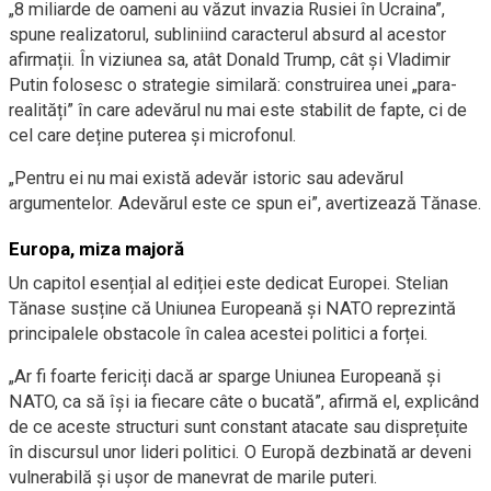
„8 miliarde de oameni au văzut invazia Rusiei în Ucraina”,
spune realizatorul, subliniind caracterul absurd al acestor
afirmații. În viziunea sa, atât Donald Trump, cât și Vladimir
Putin folosesc o strategie similară: construirea unei „para-
realități” în care adevărul nu mai este stabilit de fapte, ci de
cel care deține puterea și microfonul.
„Pentru ei nu mai există adevăr istoric sau adevărul
argumentelor. Adevărul este ce spun ei”, avertizează Tănase.
Europa, miza majoră
Un capitol esențial al ediției este dedicat Europei. Stelian
Tănase susține că Uniunea Europeană și NATO reprezintă
principalele obstacole în calea acestei politici a forței.
„Ar fi foarte fericiți dacă ar sparge Uniunea Europeană și
NATO, ca să își ia fiecare câte o bucată”, afirmă el, explicând
de ce aceste structuri sunt constant atacate sau disprețuite
în discursul unor lideri politici. O Europă dezbinată ar deveni
vulnerabilă și ușor de manevrat de marile puteri.