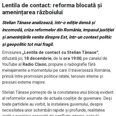
Lentila de contact: reforma blocată și
amenințarea războiului
Stelian Tănase analizează, într-o ediție densă și
incomodă, criza reformelor din România, impasul justiției
și amenințările venite dinspre Est, într-un context politic
și geopolitic tot mai fragil.
Emisiunea
„Lentila de contact cu Stelian Tănase”
,
difuzată joi,
18 decembrie
, de la
ora 19:00
, pe canalul de
YouTube al
Radio Clasic
, propune o radiografie fără
menajamente a momentului pe care îl traversează România,
prinsă între promisiuni politice ratate, tensiuni interne și
presiuni externe majore.
Stelian Tănase pornește de la constatarea unui blocaj evident
al reformelor asumate de actuala coaliție de guvernare. Deși
toate partidele au vorbit, la instalarea guvernului, despre
necesitatea unor schimbări rapide și profunde, realitatea