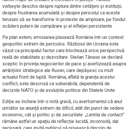
vorbește deschis despre ruptura dintre cetățeni și instituții,
despre frustrarea acumulată și despre pericolul ca aceste
tensiuni să se transforme în proteste de amploare, pe fondul
scăderii puterii de cumpărare și al inflației persistente.
Pe plan extern, emisiunea plasează România într-un context
geopolitic extrem de periculos. Războiul din Ucraina este
văzut ca principalul factor care blochează orice perspectivă
reală de stabilitate și dezvoltare. Stelian Tănase se declară
sceptic în privința negocierilor de pace și avertizează asupra
ambițiilor strategice ale Rusiei, care depășesc cu mult
actualul front de luptă. România, aflată la granița acestui
conflict, este descrisă ca vulnerabilă, dependentă de
deciziile NATO și de evoluțiile politice din Statele Unite.
Ediția se încheie într-o notă gravă, cu avertismentul că anul
următor se anunță extrem de dificil, atât din punct de vedere
economic, cât și politic și de securitate. „Lentila de contact”
rămâne astfel un spațiu de reflecție lucidă, incomodă, dar
necesară, care invită publicul să privească dincolo de