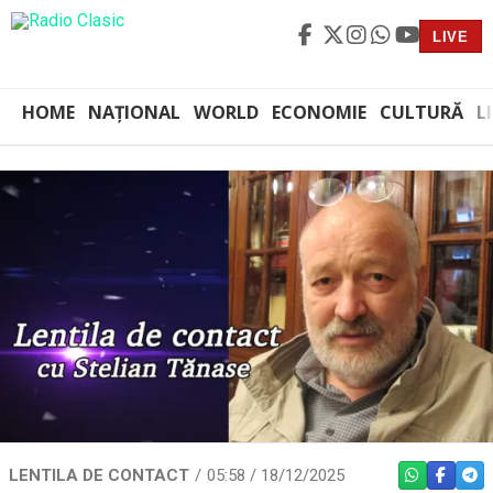
LIVE
HOME
NAȚIONAL
WORLD
ECONOMIE
CULTURĂ
L
LENTILA DE CONTACT
05:58 / 18/12/2025
WHATSAPP
FACEBO
TEL