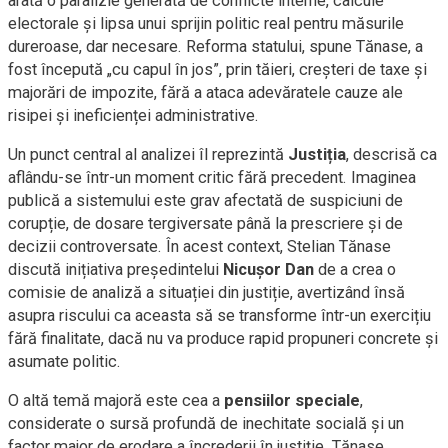
arată o paralizie generată de conflicte interne, calcule
electorale și lipsa unui sprijin politic real pentru măsurile
dureroase, dar necesare. Reforma statului, spune Tănase, a
fost începută „cu capul în jos”, prin tăieri, creșteri de taxe și
majorări de impozite, fără a ataca adevăratele cauze ale
risipei și ineficienței administrative.
Un punct central al analizei îl reprezintă
Justiția
, descrisă ca
aflându-se într-un moment critic fără precedent. Imaginea
publică a sistemului este grav afectată de suspiciuni de
corupție, de dosare tergiversate până la prescriere și de
decizii controversate. În acest context, Stelian Tănase
discută inițiativa președintelui
Nicușor Dan
de a crea o
comisie de analiză a situației din justiție, avertizând însă
asupra riscului ca aceasta să se transforme într-un exercițiu
fără finalitate, dacă nu va produce rapid propuneri concrete și
asumate politic.
O altă temă majoră este cea a
pensiilor speciale
,
considerate o sursă profundă de inechitate socială și un
factor major de erodare a încrederii în justiție. Tănase