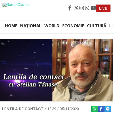
LIVE
HOME
NAȚIONAL
WORLD
ECONOMIE
CULTURĂ
L
LENTILA DE CONTACT
19:39 / 05/11/2020
WHATSAPP
FACEBO
TEL