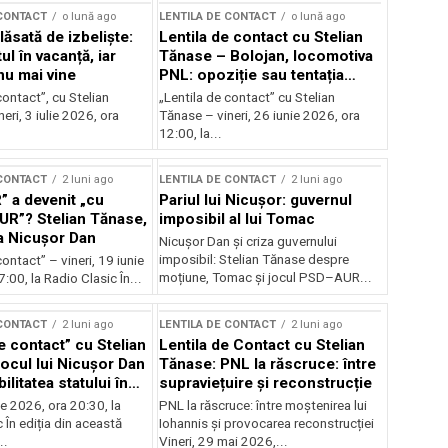
 CONTACT
o lună ago
LENTILA DE CONTACT
o lună ago
ăsată de izbeliște:
Lentila de contact cu Stelian
l în vacanță, iar
Tănase – Bolojan, locomotiva
nu mai vine
PNL: opoziție sau tentația
puterii?
contact”, cu Stelian
„Lentila de contact” cu Stelian
eri, 3 iulie 2026, ora
Tănase – vineri, 26 iunie 2026, ora
12:00, la...
 CONTACT
2 luni ago
LENTILA DE CONTACT
2 luni ago
” a devenit „cu
Pariul lui Nicușor: guvernul
AUR”? Stelian Tănase,
imposibil al lui Tomac
la Nicușor Dan
Nicușor Dan și criza guvernului
imposibil: Stelian Tănase despre
contact” – vineri, 19 iunie
moțiune, Tomac și jocul PSD–AUR...
:00, la Radio Clasic În...
 CONTACT
2 luni ago
LENTILA DE CONTACT
2 luni ago
e contact” cu Stelian
Lentila de Contact cu Stelian
ocul lui Nicușor Dan
Tănase: PNL la răscruce: între
ilitatea statului în
supraviețuire și reconstrucție
lor
nie 2026, ora 20:30, la
PNL la răscruce: între moștenirea lui
 În ediția din această
Iohannis și provocarea reconstrucției
..
Vineri, 29 mai 2026,...