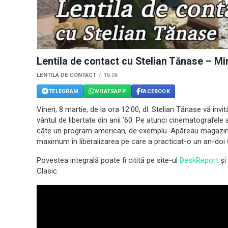
Lentila de contact cu Stelian Tănase – Mini
LENTILA DE CONTACT
16:06
TELEGRAM
WHATSAPP
FACEBOOK
Vineri, 8 martie, de la ora 12:00, dl. Stelian Tănase vă invit
vântul de libertate din anii ’60. Pe atunci cinematografel
câte un program american, de exemplu. Apăreau magazine 
maximum în liberalizarea pe care a practicat-o un an-do
Povestea integrală poate fi citită pe site-ul
DeskReport
și
Clasic.