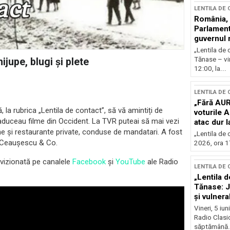
LENTILA DE
România, l
Parlamentu
guvernul 
„Lentila de 
Tănase – vin
jupe, blugi și plete
12:00, la...
LENTILA DE
„Fără AUR
ă, la rubrica „Lentila de contact”, să vă amintiți de
voturile 
e aduceau filme din Occident. La TVR puteai să mai vezi
atac dur 
și restaurante private, conduse de mandatari. A fost
„Lentila de 
i Ceaușescu & Co.
2026, ora 17
 vizionată pe canalele
Facebook
și
YouTube
ale Radio
LENTILA DE
„Lentila d
Tănase: J
și vulnerab
fața crize
Vineri, 5 iu
Radio Clasic
săptămână.