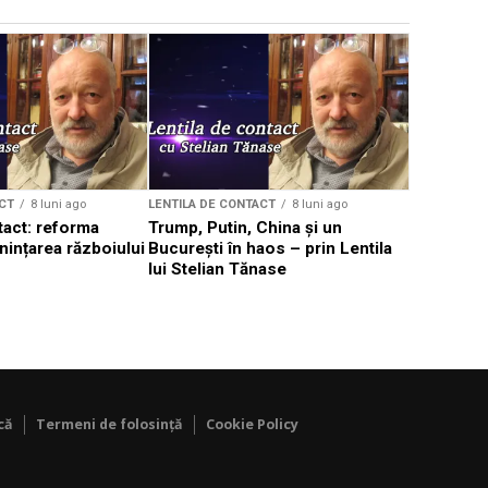
CT
8 luni ago
LENTILA DE CONTACT
8 luni ago
LENTILA DE 
tact: reforma
Trump, Putin, China și un
Lentila de
nințarea războiului
București în haos – prin Lentila
Tănase – 
lui Stelian Tănase
lumea în c
că
Termeni de folosință
Cookie Policy