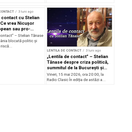
 CONTACT
3 luni ago
 contact cu Stelian
Ce vrea Nicușor
opean sau pro-
l?
contact” – Stelian Tănase
nia blocată politic și
riscă...
LENTILA DE CONTACT
3 luni ago
„Lentila de contact” – Stelian
Tănase despre criza politică,
summitul de la București și
ascensiunea lui Bolojan
Vineri, 15 mai 2026, ora 20:00, la
Radio Clasic În ediția de astăzi a...