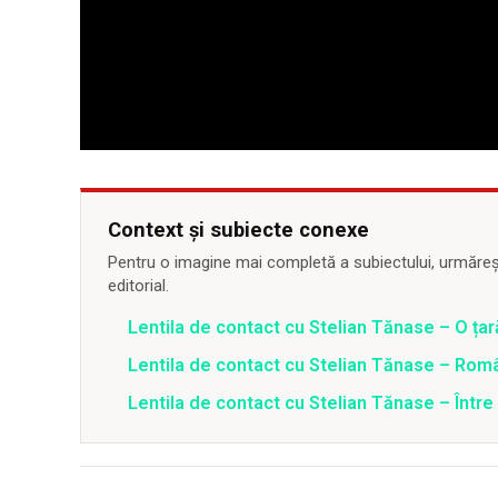
Context și subiecte conexe
Pentru o imagine mai completă a subiectului, urmărește
editorial.
Lentila de contact cu Stelian Tănase – O ța
Lentila de contact cu Stelian Tănase – Român
Lentila de contact cu Stelian Tănase – Între