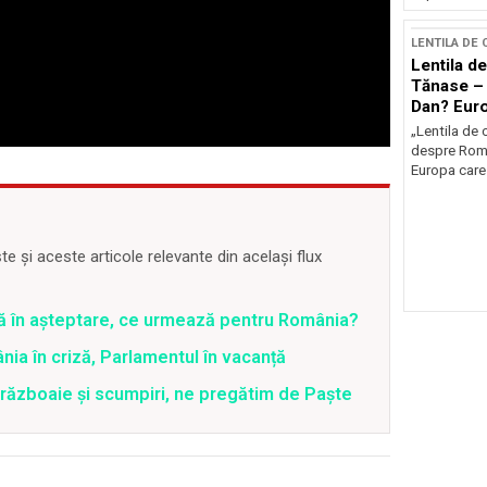
LENTILA DE
Lentila de
Tănase – 
Dan? Eur
occidenta
„Lentila de 
despre Româ
Europa care 
 și aceste articole relevante din același flux
ră în așteptare, ce urmează pentru România?
ia în criză, Parlamentul în vacanță
 războaie și scumpiri, ne pregătim de Paște