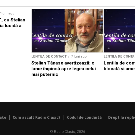
7 luni ago
”, cu Stelian
a lucidă a
LENTILA DE CONTACT
7 luni ago
LENTILA DE CONTA
Stelian Tănase avertizează: o
Lentila de con
lume împinsă spre legea celui
blocată și ame
mai puternic
tate
Cum ascult Radio Clasic?
Codul de conduită
Drept la repli
© Radio Clasic, 2026