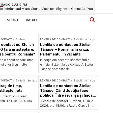
E RADIO CLASIC FM
ria Estefan and Miami Sound Machine - Rhythm Is Gonna Get You
SPORT
RADIO
 CONTACT
5 zile ago
LENTILA DE CONTACT
2 săptămâni ago
 contact cu Stelian
Lentila de contact cu Stelian
O țară în așteptare,
Tănase – România în criză,
ză pentru România?
Parlamentul în vacanță
e din acest sezon: între
În ediția din această săptămână a
c și o vară cu multe
emisiunii „Lentila de contact”, Stelian
Tănase pornește de...
 CONTACT
3 săptămâni ago
LENTILA DE CONTACT
4 săptămâni ago
trag de timp,
Lentila de contact cu Stelian
lătește nota
Tănase: Când Justiția face
politică. Între revanșă și haos
contact”, cu Stelian
instituțional
eri, 17 iulie 2026, ora
„Lentila de contact” – vineri, 10 iulie
2026, ora 18:00, la Radio Clasic În...