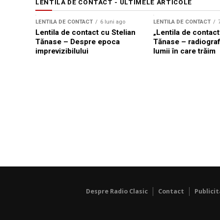
LENTILA DE CONTACT - ULTIMELE ARTICOLE
LENTILA DE CONTACT
6 luni ago
LENTILA DE CONTACT
Lentila de contact cu Stelian
„Lentila de contact
Tănase – Despre epoca
Tănase – radiografi
imprevizibilului
lumii în care trăim
Despre Radio Clasic
Contact
Publici