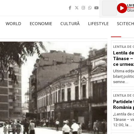
LIV
Glo
WORLD
ECONOMIE
CULTURĂ
LIFESTYLE
SCITECH
LENTILA DE
Lentila de
Tănase – 
ce urmea
Ultima ediți
bilanț politi
semne...
LENTILA DE
Partidele 
România p
„Lentila de 
Tănase – vin
12:00, la...