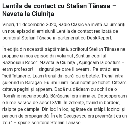
Lentila de contact cu Stelian Tănase –
Naveta la Ciulnița
Vineri, 11 decembrie 2020, Radio Clasic vă invită să urmăriți
un nou episod al emisiunii Lentila de contact realizată de
scriitorul Stelian Tănase în parteneriat cu DeskReport.
În ediția din această săptămână, scriitorul Stelian Tănase ne
propune un nou episod din volumul „Sunt un copil al
Războiului Rece”: Naveta la Ciulnița. „Ajungeam la costum –
eram profesor! – singurul pe care il aveam . Pe străzi era
încă întuneric. Luam trenul din gară, ca orbetele. Trenul intra
șuierînd în Bărăgan. Eu îmi luam locul notat pe tichet. Citeam
câteva pagini și ațipeam. Dacă nu, dădeam cu ochii de o
Românie necunoscută. Bărăganul era inima ei. Descopeream
o lume săracă de secol XVlll. În zdrențe, trăind în bordeie,
risipite pe câmpie. Din loc în loc, agățate de stâlpi, lozinci și
panouri de propagandă. În ele Ceaușescu era preamărit ca un
zeu.” – spune scriitorul Stelian Tănase.