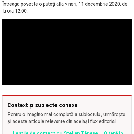
Întreaga poveste o puteți afla vineri, 11 decembrie 2020, de
la ora 12:00.
Context și subiecte conexe
Pentru o imagine mai completă a subiectului, urmărește
și aceste articole relevante din același flux editorial.
Lentila de contact cu Stelian Tănase – O țară în