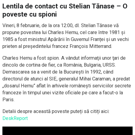
Lentila de contact cu Stelian Tănase – O
poveste cu spioni
Vineri, 8 februarie, de la ora 12:00, dl. Stelian Tănase vă
propune povestea lui Charles Hernu, cel care între 1981 și
1985 a fost ministrul Apărării în Guvernul Franței și un vechi
prieten al preşedintelui francez François Mitterrand.
Charles Hernu a fost spion. A vândut informaţii unor ţari de
dincolo de cortina de fier, ca România, Bulgaria, URSS.
Demascarea sa a venit de la Bucureşti în 1992, când
directorul de atunci al SIE, generalul Mihai Caraman, a predat
„dosarul Hernu” aflat în arhivele româneşti serviciilor secrete
franceze în timpul unei vizite oficiale pe care a facut-o la
Paris.
Detalii despre această poveste puteți să citiți aici:
DeskReport