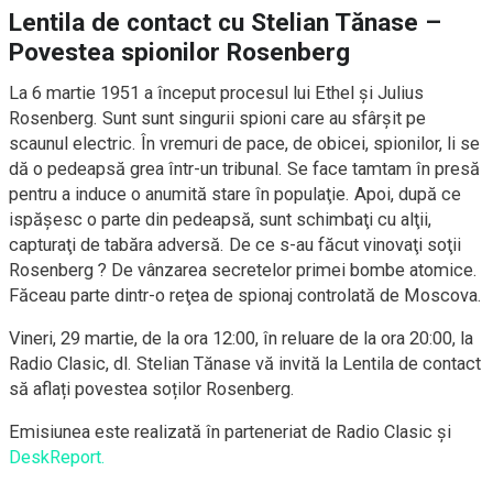
Lentila de contact cu Stelian Tănase –
Povestea spionilor Rosenberg
La 6 martie 1951 a început procesul lui Ethel și Julius
Rosenberg. Sunt sunt singurii spioni care au sfârşit pe
scaunul electric. În vremuri de pace, de obicei, spionilor, li se
dă o pedeapsă grea într-un tribunal. Se face tamtam în presă
pentru a induce o anumită stare în populaţie. Apoi, după ce
ispăşesc o parte din pedeapsă, sunt schimbaţi cu alţii,
capturaţi de tabăra adversă. De ce s-au făcut vinovaţi soţii
Rosenberg ? De vânzarea secretelor primei bombe atomice.
Făceau parte dintr-o reţea de spionaj controlată de Moscova.
Vineri, 29 martie, de la ora 12:00, în reluare de la ora 20:00, la
Radio Clasic, dl. Stelian Tănase vă invită la Lentila de contact
să aflați povestea soților Rosenberg.
Emisiunea este realizată în parteneriat de Radio Clasic și
DeskReport.