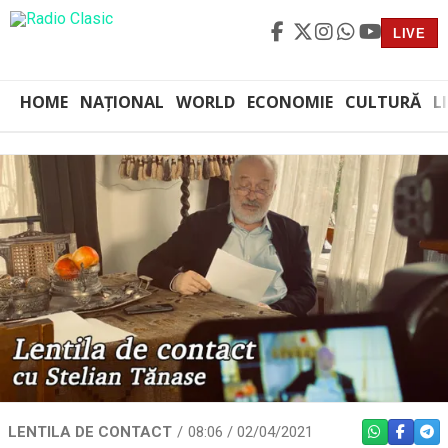
LIVE
HOME
NAȚIONAL
WORLD
ECONOMIE
CULTURĂ
L
LENTILA DE CONTACT
08:06 / 02/04/2021
WHATSAPP
FACEBO
TEL