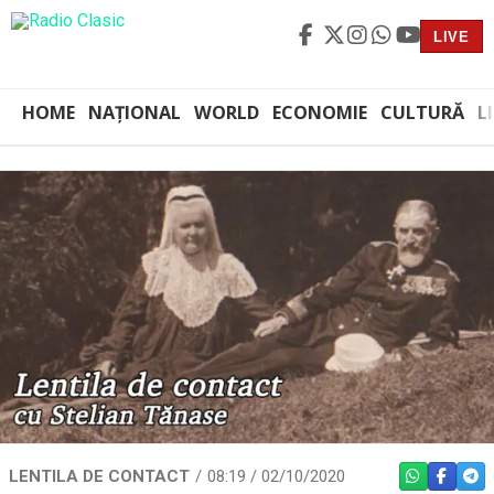
LIVE
HOME
NAȚIONAL
WORLD
ECONOMIE
CULTURĂ
L
LENTILA DE CONTACT
08:19 / 02/10/2020
WHATSAPP
FACEBO
TEL