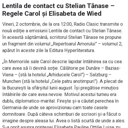
Lentila de contact cu Stelian Tănase –
Regele Carol și Elisabeta de Wied
Vineri, 2 octombrie, de la ora 12:00, Radio Clasic transmite o
nouă ediție a emisiunii Lentila de contact cu Stelian Tănase.
În această săptămână, scriitorul Stelian Tănase ne propune
un fragment din volumul „Repertoarul Amorului” – volumul 2,
apărut în aceste zile la Editura Hyperliteratura.
„În Memoriile sale Carol descrie lapidar întâlnirea sa cu cea
care avea să îi devină soție. Călătorie pe Dunăre – Bazias-
Viena – (stă la hotelul „Arhiducele Carol”) – Salzburg –
Munchen (stă la hotelul „Cele patru anotimpuri”). A plecat de
la București la sfârșitul lunii august. Își pregătise minuțios
întâlnirile de care avea nevoie. Motivul acestui turneu era
dublu, diplomatico-marital. Firește și-a căutat perechea în
Germania de unde se aprovizionau cam toate casele
domnitoare. După câteva schimburi de scrisori și-a făcut o
imagine despre aleasa lui. Avea o listă scurtă de unde a ales.
S-a oprit asupra prințesei Elisabeta Pauline Ottilie Luise zu