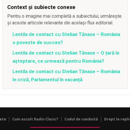
Context și subiecte conexe
Pentru o imagine mai completă a subiectului, urmărește
și aceste articole relevante din același flux editorial.
Lentila de contact cu Stelian Tănase – România
o poveste de succes?
Lentila de contact cu Stelian Tănase – O țară în
așteptare, ce urmează pentru România?
Lentila de contact cu Stelian Tănase – România
în criză, Parlamentul în vacanță
tate
Cum ascult Radio Clasic?
Codul de conduită
Drept la repli