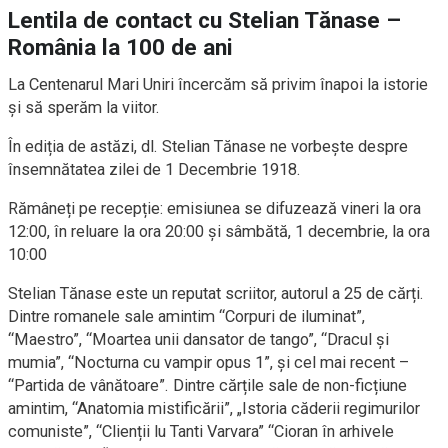
Lentila de contact cu Stelian Tănase –
România la 100 de ani
La Centenarul Mari Uniri încercăm să privim înapoi la istorie
și să sperăm la viitor.
În ediția de astăzi, dl. Stelian Tănase ne vorbește despre
însemnătatea zilei de 1 Decembrie 1918.
Rămâneți pe recepție: emisiunea se difuzează vineri la ora
12:00, în reluare la ora 20:00 și sâmbătă, 1 decembrie, la ora
10:00
Stelian Tănase este un reputat scriitor, autorul a 25 de cărți.
Dintre romanele sale amintim “Corpuri de iluminat”,
“Maestro”, “Moartea unii dansator de tango”, “Dracul și
mumia”, “Nocturna cu vampir opus 1”, și cel mai recent –
“Partida de vânătoare”. Dintre cărțile sale de non-ficțiune
amintim, “Anatomia mistificării”, „Istoria căderii regimurilor
comuniste”, “Clienții lu Tanti Varvara” “Cioran în arhivele