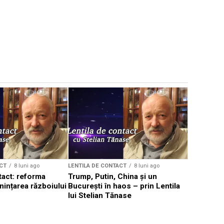
CT
8 luni ago
LENTILA DE CONTACT
8 luni ago
LENTILA DE 
tact: reforma
Trump, Putin, China și un
Lentila de
nințarea războiului
București în haos – prin Lentila
Tănase – 
lui Stelian Tănase
lumea în c