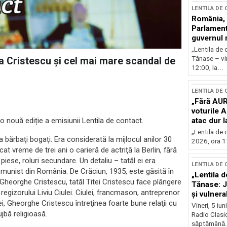
LENTILA DE
România, l
Parlamentu
guvernul 
„Lentila de 
Tănase – vin
ta Cristescu și cel mai mare scandal de
12:00, la...
LENTILA DE
„Fără AUR
voturile 
atac dur 
 o nouă ediție a emisiunii Lentila de contact.
„Lentila de 
 bărbaţi bogaţi. Era considerată la mijlocul anilor 30
2026, ora 17
t vreme de trei ani o carieră de actriţă la Berlin, fără
iese, roluri secundare. Un detaliu – tatăl ei era
LENTILA DE
munist din România. De Crăciun, 1935, este găsită în
„Lentila d
. Gheorghe Cristescu, tatăl Titei Cristescu face plângere
Tănase: J
l regizorului Liviu Ciulei. Ciulei, francmason, antreprenor
și vulnerab
ei, Gheorghe Cristescu întreţinea foarte bune relaţii cu
fața crize
Vineri, 5 iu
ujbă religioasă.
Radio Clasic
săptămână.