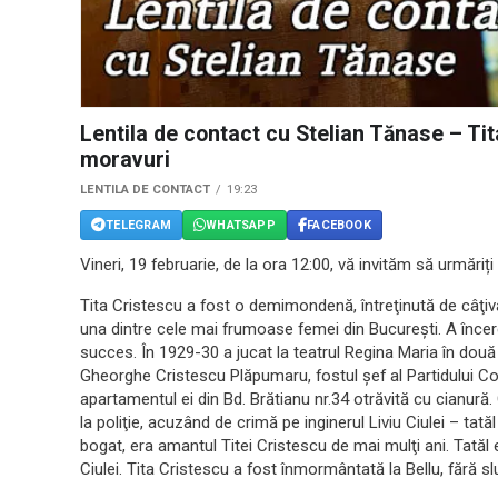
Lentila de contact cu Stelian Tănase – Ti
moravuri
LENTILA DE CONTACT
19:23
TELEGRAM
WHATSAPP
FACEBOOK
Vineri, 19 februarie, de la ora 12:00, vă invităm să urmăriți
Tita Cristescu a fost o demimondenă, întreţinută de câţiva
una dintre cele mai frumoase femei din Bucureşti. A încerca
succes. În 1929-30 a jucat la teatrul Regina Maria în două p
Gheorghe Cristescu Plăpumaru, fostul șef al Partidului Co
apartamentul ei din Bd. Brătianu nr.34 otrăvită cu cianură
la poliţie, acuzând de crimă pe inginerul Liviu Ciulei – tată
bogat, era amantul Titei Cristescu de mai mulţi ani. Tatăl 
Ciulei. Tita Cristescu a fost înmormântată la Bellu, fără sl