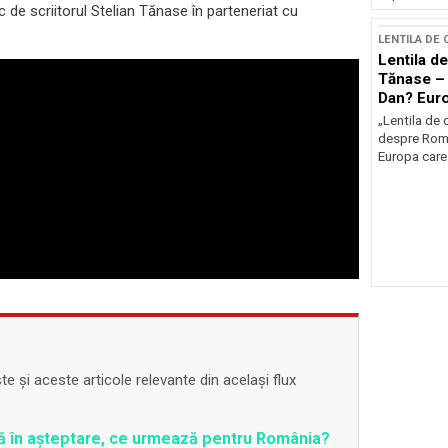
 de scriitorul Stelian Tănase în parteneriat cu
LENTILA DE
Lentila de
Tănase – 
Dan? Eur
occidenta
„Lentila de 
despre Româ
Europa care 
 și aceste articole relevante din același flux
ră în așteptare, ce urmează pentru România?