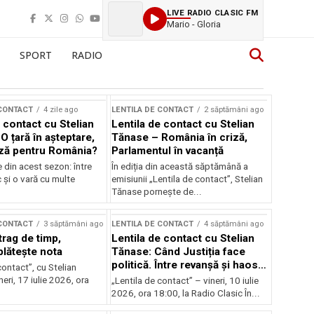
LIVE RADIO CLASIC FM
Mario - Gloria
SPORT
RADIO
 CONTACT
4 zile ago
LENTILA DE CONTACT
2 săptămâni ago
 contact cu Stelian
Lentila de contact cu Stelian
O țară în așteptare,
Tănase – România în criză,
ză pentru România?
Parlamentul în vacanță
e din acest sezon: între
În ediția din această săptămână a
c și o vară cu multe
emisiunii „Lentila de contact”, Stelian
Tănase pornește de...
 CONTACT
3 săptămâni ago
LENTILA DE CONTACT
4 săptămâni ago
trag de timp,
Lentila de contact cu Stelian
lătește nota
Tănase: Când Justiția face
politică. Între revanșă și haos
contact”, cu Stelian
instituțional
eri, 17 iulie 2026, ora
„Lentila de contact” – vineri, 10 iulie
2026, ora 18:00, la Radio Clasic În...