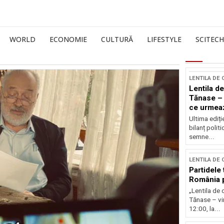
WORLD
ECONOMIE
CULTURĂ
LIFESTYLE
SCITECH
LENTILA DE
Lentila de
Tănase – 
ce urmea
Ultima ediți
bilanț politi
semne...
LENTILA DE
Partidele 
România p
„Lentila de 
Tănase – vin
12:00, la...