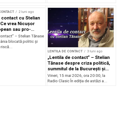
 CONTACT
2 luni ago
 contact cu Stelian
Ce vrea Nicușor
opean sau pro-
l?
contact” – Stelian Tănase
nia blocată politic și
riscă...
LENTILA DE CONTACT
3 luni ago
„Lentila de contact” – Stelian
Tănase despre criza politică,
summitul de la București și
ascensiunea lui Bolojan
Vineri, 15 mai 2026, ora 20:00, la
Radio Clasic În ediția de astăzi a...