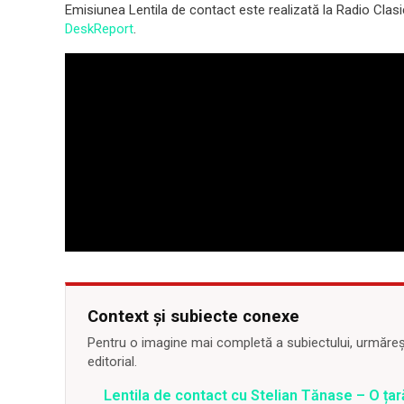
Emisiunea Lentila de contact este realizată la Radio Clasic
DeskReport
.
Context și subiecte conexe
Pentru o imagine mai completă a subiectului, urmărește
editorial.
Lentila de contact cu Stelian Tănase – O ța