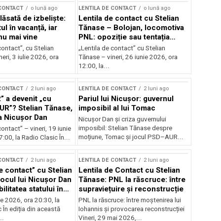
 CONTACT
o lună ago
LENTILA DE CONTACT
o lună ago
ăsată de izbeliște:
Lentila de contact cu Stelian
l în vacanță, iar
Tănase – Bolojan, locomotiva
nu mai vine
PNL: opoziție sau tentația
puterii?
contact”, cu Stelian
„Lentila de contact” cu Stelian
eri, 3 iulie 2026, ora
Tănase – vineri, 26 iunie 2026, ora
12:00, la...
 CONTACT
2 luni ago
LENTILA DE CONTACT
2 luni ago
” a devenit „cu
Pariul lui Nicușor: guvernul
AUR”? Stelian Tănase,
imposibil al lui Tomac
la Nicușor Dan
Nicușor Dan și criza guvernului
imposibil: Stelian Tănase despre
contact” – vineri, 19 iunie
moțiune, Tomac și jocul PSD–AUR...
:00, la Radio Clasic În...
 CONTACT
2 luni ago
LENTILA DE CONTACT
2 luni ago
e contact” cu Stelian
Lentila de Contact cu Stelian
ocul lui Nicușor Dan
Tănase: PNL la răscruce: între
ilitatea statului în
supraviețuire și reconstrucție
lor
nie 2026, ora 20:30, la
PNL la răscruce: între moștenirea lui
 În ediția din această
Iohannis și provocarea reconstrucției
..
Vineri, 29 mai 2026,...