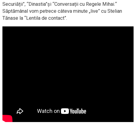
Securiății”, “Dinastia”și “Conversații cu Regele Mihai.“
Săptămânal vom petrece câteva minute „live” cu Stelian
Tănase la “Lentila de contact”.