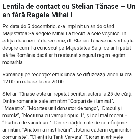
Lentila de contact cu Stelian Tănase – Un
an fără Regele Mihai I
Pe data de 5 decembrie, s-a împlinit un an de când
Majestatea Sa Regele Mihai I a trecut la cele veșnice. În
ediția de vineri, 7 decembrie, dl. Stelian Tănase ne vorbește
despre cum l-a cunoscut pe Majestatea Sa și ce ar fi putut
să fie România dacă ar fi restaurat singurul regim legitm:
monarhia.
Rămâneți pe recepție: emisiunea se difuzează vineri la ora
12:00, în reluare la ora 20:00
Stelian Tănase este un reputat scriitor, autorul a 25 de cărți.
Dintre romanele sale amintim “Corpuri de iluminat”,
“Maestro”, “Moartea unii dansator de tango”, “Dracul și
mumia”, “Nocturna cu vampir opus 1”, și cel mai recent –
“Partida de vânătoare”. Dintre cărțile sale de non-ficțiune
amintim, “Anatomia mistificării”, „Istoria căderii regimurilor
comuniste”, “Clienții lu Tanti Varvara” “Cioran în arhivele