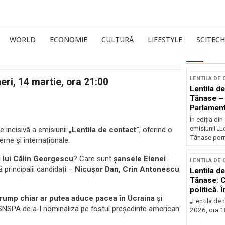
WORLD
ECONOMIE
CULTURĂ
LIFESTYLE
SCITECH
LENTILA DE
eri, 14 martie, ora 21:00
Lentila de
Tănase – 
Parlament
În ediția d
emisiunii „L
ie incisivă a emisiunii
„Lentila de contact”
, oferind o
Tănase porn
erne și internaționale.
i lui Călin Georgescu
? Care sunt
șansele Elenei
LENTILA DE
principalii candidați –
Nicușor Dan, Crin Antonescu
Lentila de
Tănase: C
politică. 
rump chiar ar putea aduce pacea în Ucraina
și
instituțio
„Lentila de c
a SNSPA de a-l nominaliza pe fostul președinte american
2026, ora 18