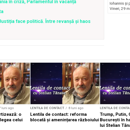
ia în criză, Parlamentul în vacanță
Iohannis și 
Vineri, 29 m
ta
stiția face politică. Între revanșă și haos
7 luni ago
LENTILA DE CONTACT
8 luni ago
LENTILA DE CONTA
rtizează: o
Lentila de contact: reforma
Trump, Putin, 
legea celui
blocată și amenințarea războiului
București în h
lui Stelian Tă