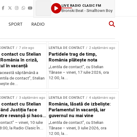
LIVE RADIO CLASIC FM
Bronski Beat - Smalltown Boy
SPORT
RADIO
 CONTACT
7 zile ago
LENTILA DE CONTACT
2 săptămâni ago
 contact cu Stelian
Partidele trag de timp,
România în criză,
România plătește nota
ul în vacanță
„Lentila de contact”, cu Stelian
Tănase – vineri, 17 iulie 2026, ora
in această săptămână a
12:00, la...
entila de contact”, Stelian
ește de...
 CONTACT
3 săptămâni ago
LENTILA DE CONTACT
4 săptămâni ago
 contact cu Stelian
România, lăsată de izbeliște:
ând Justiția face
Parlamentul în vacanță, iar
Între revanșă și haos
guvernul nu mai vine
nal
ontact” – vineri, 10 iulie
„Lentila de contact”, cu Stelian
:00, la Radio Clasic În...
Tănase – vineri, 3 iulie 2026, ora
12:00, la...