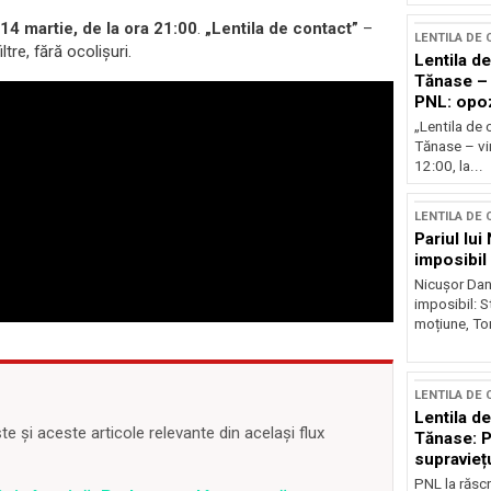
14 martie, de la ora 21:00
.
„Lentila de contact”
–
LENTILA DE
tre, fără ocolișuri.
Lentila de
Tănase – 
PNL: opoz
puterii?
„Lentila de 
Tănase – vin
12:00, la...
LENTILA DE
Pariul lui
imposibil
Nicușor Dan 
imposibil: 
moțiune, To
LENTILA DE
Lentila d
 și aceste articole relevante din același flux
Tănase: P
supravieț
PNL la răscr