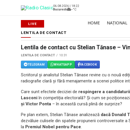
06.08.2026 | 18:22
Bucuresti
--°C
HOME
NAȚIONAL
LENTILA DE CONTACT
Lentila de contact cu Stelian Tănase – Vin
LENTILA DE CONTACT
10:31
TELEGRAM
WHATSAPP
FACEBOOK
Scriitorul și analistul Stelian Tănase revine cu o nouă ediț
radiografie clară și fără menajamente a scenei politice int
Care sunt efectele deciziei de
respingere a candidaturi
Lasconi
în competiția electorală? Și cum se poziționează 
și Victor Ponta
– în această cursă plină de surprize?
Pe plan extern, Stelian Tănase analizează
dacă Donald T
dezvăluie culisele din spatele propunerii controversate 
la
Premiul Nobel pentru Pace
.