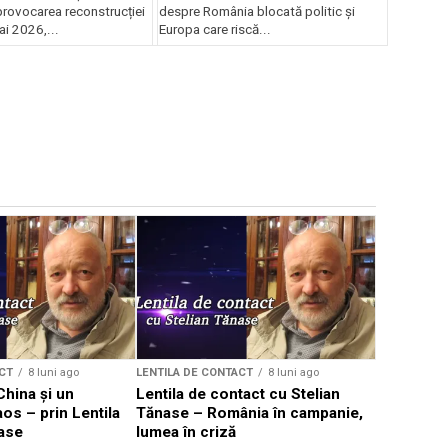
provocarea reconstrucției
despre România blocată politic și
ai 2026,...
Europa care riscă...
LENTILA DE 
Lentila de
Tănase – 
loc
CT
8 luni ago
LENTILA DE CONTACT
8 luni ago
China și un
Lentila de contact cu Stelian
aos – prin Lentila
Tănase – România în campanie,
nase
lumea în criză