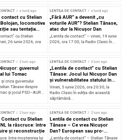
 CONTACT
o lună ago
LENTILA DE CONTACT
o lună ago
 contact cu Stelian
„Fără AUR” a devenit „cu
Bolojan, locomotiva
voturile AUR”? Stelian Tănase,
iție sau tentația
atac dur la Nicușor Dan
contact” cu Stelian
„Lentila de contact” – vineri, 19 iunie
eri, 26 iunie 2026, ora
2026, ora 17:00, la Radio Clasic În...
 CONTACT
2 luni ago
LENTILA DE CONTACT
2 luni ago
 Nicușor: guvernul
„Lentila de contact” cu Stelian
 al lui Tomac
Tănase: Jocul lui Nicușor Dan
și vulnerabilitatea statului în
și criza guvernului
fața crizelor
Stelian Tănase despre
Vineri, 5 iunie 2026, ora 20:30, la
mac și jocul PSD–AUR...
Radio Clasic În ediția din această
săptămână...
 CONTACT
2 luni ago
LENTILA DE CONTACT
2 luni ago
e Contact cu Stelian
Lentila de contact cu Stelian
NL la răscruce: între
Tănase – Ce vrea Nicușor
uire și reconstrucție
Dan? European sau pro-
occidental?
uce: între moștenirea lui
„Lentila de contact” – Stelian Tănase