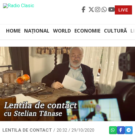
LIVE
HOME
NAȚIONAL
WORLD
ECONOMIE
CULTURĂ
L
LENTILA DE CONTACT
20:32 / 29/10/2020
WHATSAPP
FACEBO
TEL