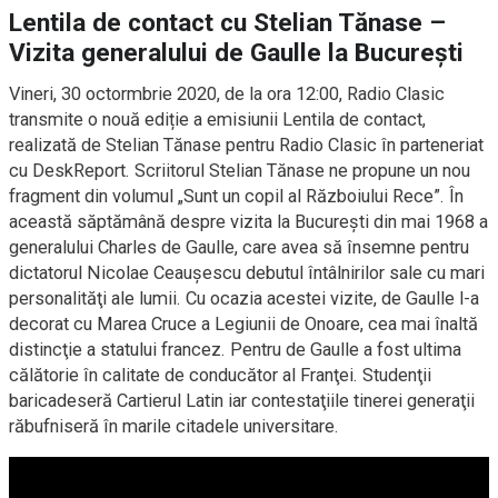
Lentila de contact cu Stelian Tănase –
Vizita generalului de Gaulle la București
Vineri, 30 octormbrie 2020, de la ora 12:00, Radio Clasic
transmite o nouă ediție a emisiunii Lentila de contact,
realizată de Stelian Tănase pentru Radio Clasic în parteneriat
cu DeskReport. Scriitorul Stelian Tănase ne propune un nou
fragment din volumul „Sunt un copil al Războiului Rece”. În
această săptămână despre vizita la București din mai 1968 a
generalului Charles de Gaulle, care avea să însemne pentru
dictatorul Nicolae Ceaușescu debutul întâlnirilor sale cu mari
personalităţi ale lumii. Cu ocazia acestei vizite, de Gaulle l-a
decorat cu Marea Cruce a Legiunii de Onoare, cea mai înaltă
distincţie a statului francez. Pentru de Gaulle a fost ultima
călătorie în calitate de conducător al Franţei. Studenţii
baricadeseră Cartierul Latin iar contestaţiile tinerei generaţii
răbufniseră în marile citadele universitare.